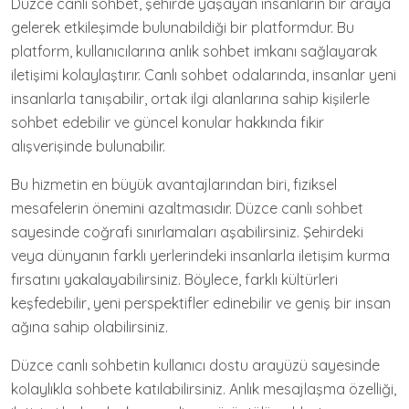
Düzce canlı sohbet, şehirde yaşayan insanların bir araya
gelerek etkileşimde bulunabildiği bir platformdur. Bu
platform, kullanıcılarına anlık sohbet imkanı sağlayarak
iletişimi kolaylaştırır. Canlı sohbet odalarında, insanlar yeni
insanlarla tanışabilir, ortak ilgi alanlarına sahip kişilerle
sohbet edebilir ve güncel konular hakkında fikir
alışverişinde bulunabilir.
Bu hizmetin en büyük avantajlarından biri, fiziksel
mesafelerin önemini azaltmasıdır. Düzce canlı sohbet
sayesinde coğrafi sınırlamaları aşabilirsiniz. Şehirdeki
veya dünyanın farklı yerlerindeki insanlarla iletişim kurma
fırsatını yakalayabilirsiniz. Böylece, farklı kültürleri
keşfedebilir, yeni perspektifler edinebilir ve geniş bir insan
ağına sahip olabilirsiniz.
Düzce canlı sohbetin kullanıcı dostu arayüzü sayesinde
kolaylıkla sohbete katılabilirsiniz. Anlık mesajlaşma özelliği,