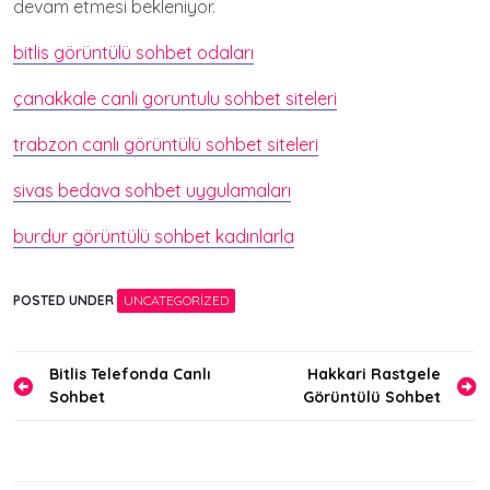
devam etmesi bekleniyor.
bitlis görüntülü sohbet odaları
çanakkale canli goruntulu sohbet siteleri
trabzon canlı görüntülü sohbet siteleri
sivas bedava sohbet uygulamaları
burdur görüntülü sohbet kadınlarla
POSTED UNDER
UNCATEGORIZED
Yazı
Bitlis Telefonda Canlı
Hakkari Rastgele
Sohbet
Görüntülü Sohbet
gezinmesi