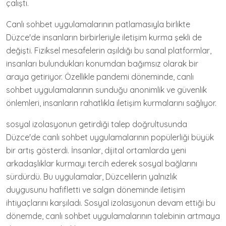
çalıştı.
Canlı sohbet uygulamalarının patlamasıyla birlikte
Düzce'de insanların birbirleriyle iletişim kurma şekli de
değişti. Fiziksel mesafelerin aşıldığı bu sanal platformlar,
insanları bulundukları konumdan bağımsız olarak bir
araya getiriyor. Özellikle pandemi döneminde, canlı
sohbet uygulamalarının sunduğu anonimlik ve güvenlik
önlemleri, insanların rahatlıkla iletişim kurmalarını sağlıyor.
sosyal izolasyonun getirdiği talep doğrultusunda
Düzce'de canlı sohbet uygulamalarının popülerliği büyük
bir artış gösterdi. İnsanlar, dijital ortamlarda yeni
arkadaşlıklar kurmayı tercih ederek sosyal bağlarını
sürdürdü. Bu uygulamalar, Düzcelilerin yalnızlık
duygusunu hafifletti ve salgın döneminde iletişim
ihtiyaçlarını karşıladı. Sosyal izolasyonun devam ettiği bu
dönemde, canlı sohbet uygulamalarının talebinin artmaya