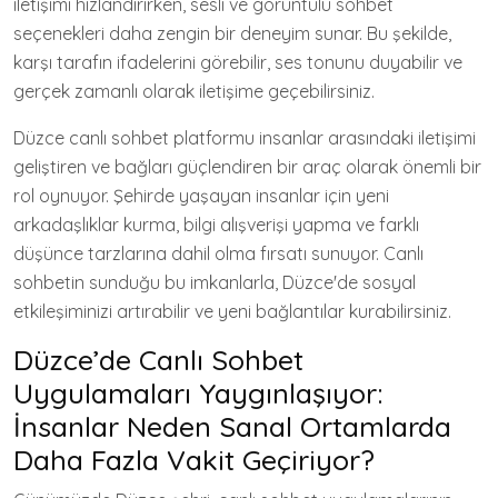
iletişimi hızlandırırken, sesli ve görüntülü sohbet
seçenekleri daha zengin bir deneyim sunar. Bu şekilde,
karşı tarafın ifadelerini görebilir, ses tonunu duyabilir ve
gerçek zamanlı olarak iletişime geçebilirsiniz.
Düzce canlı sohbet platformu insanlar arasındaki iletişimi
geliştiren ve bağları güçlendiren bir araç olarak önemli bir
rol oynuyor. Şehirde yaşayan insanlar için yeni
arkadaşlıklar kurma, bilgi alışverişi yapma ve farklı
düşünce tarzlarına dahil olma fırsatı sunuyor. Canlı
sohbetin sunduğu bu imkanlarla, Düzce'de sosyal
etkileşiminizi artırabilir ve yeni bağlantılar kurabilirsiniz.
Düzce’de Canlı Sohbet
Uygulamaları Yaygınlaşıyor:
İnsanlar Neden Sanal Ortamlarda
Daha Fazla Vakit Geçiriyor?