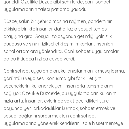
yöneldi. Özellikle Düzce gibi şehirlerde, canlı sohbet
uygulamalarının talebi patlama yaşadı.
Düzce, sakin bir şehir olmasına rağmen, pandeminin
etkisiyle birlikte insanlar daha fazla sosyal temas
arayışına girdi. Sosyal izolasyonun getirdiği yalnızlık
duygusu ve sınırlı fiziksel etkileşim imkanları, insanları
sanal ortamlara yönlendirdi. Canlı sohbet uygulamaları
da bu ihtiyaca hızlıca cevap verdi.
Canlı sohbet uygulamaları, kullanıcıların anlık mesajlaşma,
görüntülü veya sesli konuşma gibi farklı iletişim
seçeneklerini kullanarak yeni insanlarla tanışmalarını
sağlıyor. Özellikle Düzce'de, bu uygulamaların kullanımı
hızla arttı. İnsanlar, evlerinde vakit geçirdikleri süre
boyunca yeni arkadaşlıklar kurmak, sohbet etmek ve
sosyal bağlarını sürdürmek için canlı sohbet
uygulamalarına yönelerek kendilerini izole hissetmemeye