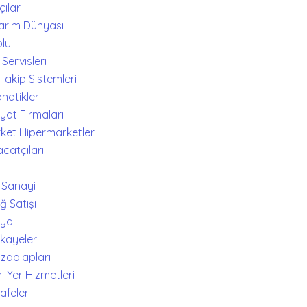
çılar
asarım Dünyası
olu
 Servisleri
Takip Sistemleri
natikleri
iyat Firmaları
rket Hipermarketler
acatçıları
 Sanayi
ağ Satışı
nya
ikayeleri
uzdolapları
ı Yer Hizmetleri
Kafeler