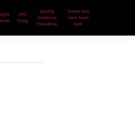
Spotify
Twitter Gizli
Sayfa
SMS
Dinlenme
Yanıt Nasıl
istesi
Onay
Yükseltme
Açılır