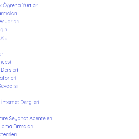
k Öğrenci Yurtları
irmaları
esuarları
zgin
kusu
arı
hçesi
 Dersleri
aförleri
evdalısı
 İnternet Dergileri
i
Umre Seyahat Acenteleri
plama Firmaları
stemleri