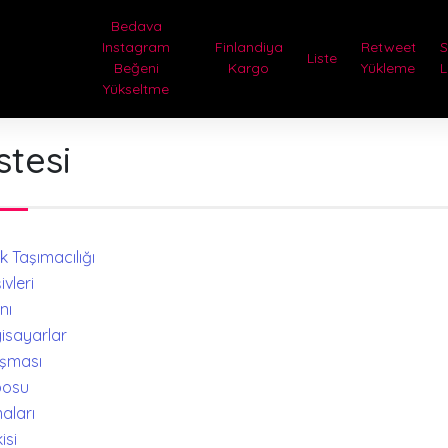
Bedava
Instagram
Finlandiya
Retweet
Liste
Beğeni
Kargo
Yükleme
L
Yükseltme
stesi
ük Taşımacılığı
ivleri
nı
lgisayarlar
ışması
posu
maları
isi