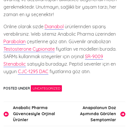
gerekmektedir. Unutmayın, sağlıklı bir yaşam tarzı, her
zaman en iyi seçenektir!
Online olarak sizde
Dianabol
ürünlerinden sipariş
verebilirsiniz. Web sitemiz Anabolic Pharma üzerinden
Parabolan
çeşitlerine göz atın. Güvenilir anabolizan
Testosterone Cypionate
fiyatları ve modelleri burada.
SARMs kullanmak isteyenler için orjinal
SR-9009
Stenabolic
satışıyla buradayız. Peptid sevenler için en
uygun
CJC-1295 DAC
fiyatlarına göz atın.
POSTED UNDER
UNCATEGORIZED
Yazı
Anabolic Pharma
Anapolonun Doz
Güvencesiyle Orjinal
Aşımında Görülen
gezinmesi
Ürünler
Semptomlar