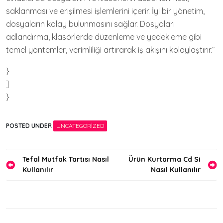
saklanması ve erişilmesi işlemlerini içerir. İyi bir yönetim,
dosyaların kolay bulunmasını sağlar. Dosyaları
adlandırma, klasörlerde düzenleme ve yedekleme gibi
temel yöntemler, verimliliği artırarak iş akışını kolaylaştırır.”
}
]
}
POSTED UNDER
UNCATEGORIZED
Yazı
Tefal Mutfak Tartısı Nasıl
Ürün Kurtarma Cd Si
Kullanılır
Nasıl Kullanılır
gezinmesi