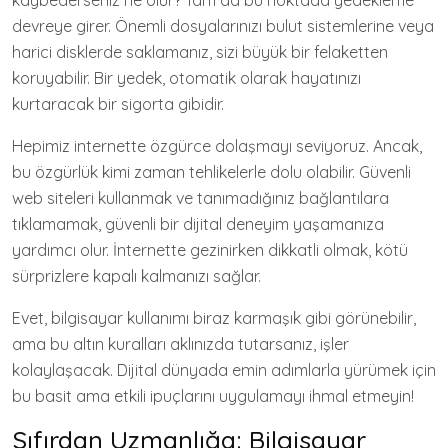
kaybederseniz ne olur? Tam da bu noktada yedekleme
devreye girer. Önemli dosyalarınızı bulut sistemlerine veya
harici disklerde saklamanız, sizi büyük bir felaketten
koruyabilir. Bir yedek, otomatik olarak hayatınızı
kurtaracak bir sigorta gibidir.
Hepimiz internette özgürce dolaşmayı seviyoruz. Ancak,
bu özgürlük kimi zaman tehlikelerle dolu olabilir. Güvenli
web siteleri kullanmak ve tanımadığınız bağlantılara
tıklamamak, güvenli bir dijital deneyim yaşamanıza
yardımcı olur. İnternette gezinirken dikkatli olmak, kötü
sürprizlere kapalı kalmanızı sağlar.
Evet, bilgisayar kullanımı biraz karmaşık gibi görünebilir,
ama bu altın kuralları aklınızda tutarsanız, işler
kolaylaşacak. Dijital dünyada emin adımlarla yürümek için
bu basit ama etkili ipuçlarını uygulamayı ihmal etmeyin!
Sıfırdan Uzmanlığa: Bilgisayar