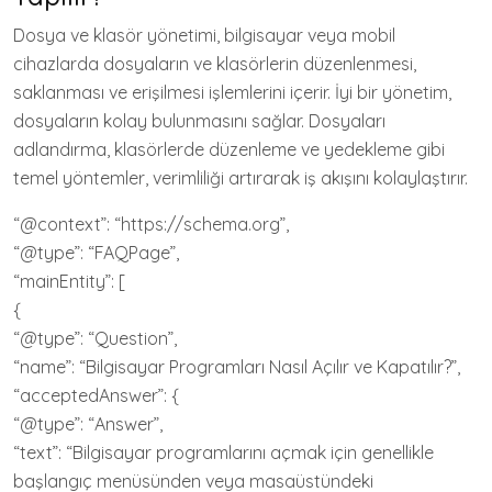
Dosya ve klasör yönetimi, bilgisayar veya mobil
cihazlarda dosyaların ve klasörlerin düzenlenmesi,
saklanması ve erişilmesi işlemlerini içerir. İyi bir yönetim,
dosyaların kolay bulunmasını sağlar. Dosyaları
adlandırma, klasörlerde düzenleme ve yedekleme gibi
temel yöntemler, verimliliği artırarak iş akışını kolaylaştırır.
“@context”: “https://schema.org”,
“@type”: “FAQPage”,
“mainEntity”: [
{
“@type”: “Question”,
“name”: “Bilgisayar Programları Nasıl Açılır ve Kapatılır?”,
“acceptedAnswer”: {
“@type”: “Answer”,
“text”: “Bilgisayar programlarını açmak için genellikle
başlangıç menüsünden veya masaüstündeki