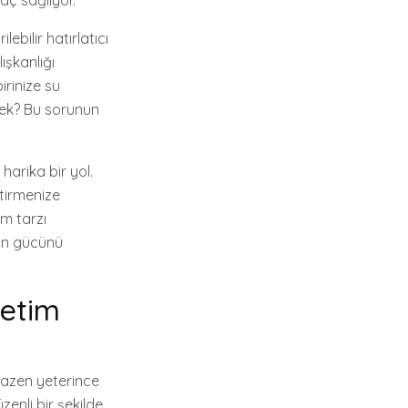
aç sağlıyor.
ebilir hatırlatıcı
ışkanlığı
irinize su
ecek? Bu sorunun
 harika bir yol.
ştirmenize
am tarzı
yun gücünü
netim
bazen yeterince
enli bir şekilde