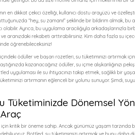
el hale getiriyor. Bu da size motive olmanız için mükemmel bir ar
 en dikkat çekici özelliği, kullanıcı dostu arayüzü ve özelleştiril
uttuğunuzda “hey, su zamanı!” şeklinde bir bildirim almak, bu al
olabilir. Ayrıca, bu uygulama aracılığıyla arkadaşlarınızla birb
ir ve aranızdaki rekabeti arttırabilirsiniz. Kim daha fazla su iç
nde öğrenebileceksiniz!
çindeki ödüller ve başarı rozetleri, su tüketiminizi artırmak için
 aştığınızda kazanacağınız ödüller, su içme alışkanlığınızı peki
tled uygulaması ile su ihtiyacınızı takip etmek, sağlıklı bir yaş
üketiminizi artırmanın eğlenceli bir yolunu sunuyor. Şimdi, su
Su Tüketiminizde Dönemsel Yö
i Araç
z için kritik bir öneme sahip. Ancak günümüz yaşam tarzında 
debiliyoruz. Bottled, su tüketimimizi artırmak ve bunu daha düz