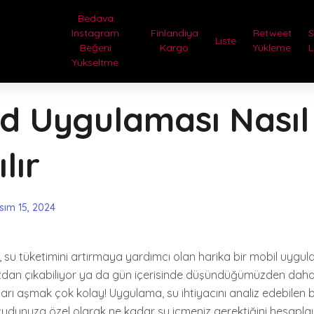
Bedava
Instagram
Finlandiya
Retweet
Liste
Beğeni
Kargo
Yükleme
L
Yükseltme
ed Uygulaması Nasıl
lır
sım 15, 2024
 su tüketimini artırmaya yardımcı olan harika bir mobil uygul
zdan çıkabiliyor ya da gün içerisinde düşündüğümüzden daha 
ları aşmak çok kolay! Uygulama, su ihtiyacını analiz edebilen b
ücudunuza özel olarak ne kadar su içmeniz gerektiğini hesaplaya