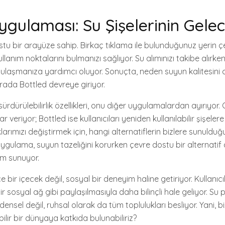
ygulaması: Su Şişelerinin Gele
ostu bir arayüze sahip. Birkaç tıklama ile bulunduğunuz yerin ç
llanım noktalarını bulmanızı sağlıyor. Su alımınızı takibe alırke
e ulaşmanıza yardımcı oluyor. Sonuçta, neden suyun kalitesin
rada Bottled devreye giriyor.
ürdürülebilirlik özellikleri, onu diğer uygulamalardan ayırıyor.
r veriyor; Bottled ise kullanıcıları yeniden kullanılabilir şişelere
klarımızı değiştirmek için, hangi alternatiflerin bizlere sunuldu
uygulama, suyun tazeliğini korurken çevre dostu bir alternatif
m sunuyor.
 bir içecek değil, sosyal bir deneyim haline getiriyor. Kullanıcıl
bir sosyal ağ gibi paylaşılmasıyla daha bilinçli hale geliyor. S
densel değil, ruhsal olarak da tüm toplulukları besliyor. Yani, b
bilir bir dünyaya katkıda bulunabiliriz?