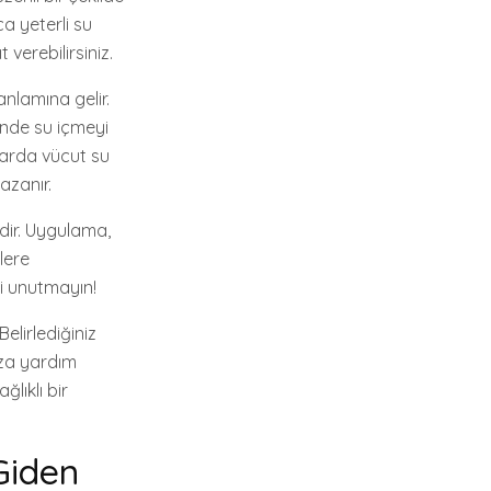
ca yeterli su
verebilirsiniz.
nlamına gelir.
rinde su içmeyi
larda vücut su
azanır.
ğidir. Uygulama,
lere
yi unutmayın!
lirlediğiniz
za yardım
lıklı bir
Giden