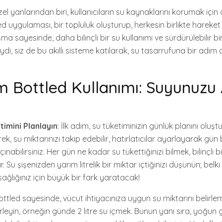
 yanlarından biri, kullanıcıların su kaynaklarını korumak için a
d uygulaması, bir topluluk oluşturup, herkesin birlikte hareket
a sayesinde, daha bilinçli bir su kullanımı ve sürdürülebilir bir
di, siz de bu akıllı sisteme katılarak, su tasarrufuna bir adım 
 Bottled Kullanımı: Suyunuzu A
timini Planlayın
: İlk adım, su tüketiminizin günlük planını oluş
ek, su miktarınızı takip edebilir, hatırlatıcılar ayarlayarak gü
bilirsiniz. Her gün ne kadar su tükettiğinizi bilmek, bilinçli bi
r. Su şişenizden yarım litrelik bir miktar içtiğinizi düşünün; belk
ağlığınız için büyük bir fark yaratacak!
Bottled sayesinde, vücut ihtiyacınıza uygun su miktarını belirle
irleyin, örneğin günde 2 litre su içmek. Bunun yanı sıra, yoğun