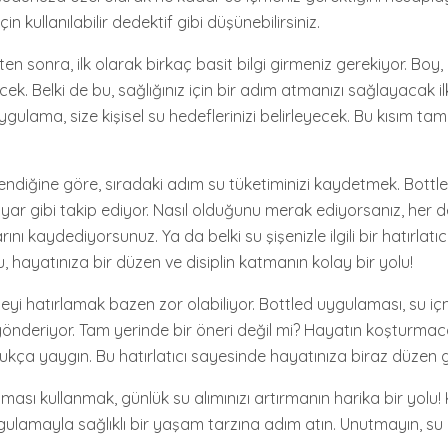
n kullanılabilir dedektif gibi düşünebilirsiniz.
en sonra, ilk olarak birkaç basit bilgi girmeniz gerekiyor. Boy, k
ecek. Belki de bu, sağlığınız için bir adım atmanızı sağlayacak 
 uygulama, size kişisel su hedeflerinizi belirleyecek. Bu kısım tam 
rlendiğine göre, sıradaki adım su tüketiminizi kaydetmek. Bottled
ayar gibi takip ediyor. Nasıl olduğunu merak ediyorsanız, her 
rını kaydediyorsunuz. Ya da belki su şişenizle ilgili bir hatırlatıc
Bu, hayatınıza bir düzen ve disiplin katmanın kolay bir yolu!
eyi hatırlamak bazen zor olabiliyor. Bottled uygulaması, su i
 gönderiyor. Tam yerinde bir öneri değil mi? Hayatın koşturmac
ça yaygın. Bu hatırlatıcı sayesinde hayatınıza biraz düzen get
ması kullanmak, günlük su alımınızı artırmanın harika bir yolu! 
uygulamayla sağlıklı bir yaşam tarzına adım atın. Unutmayın, su