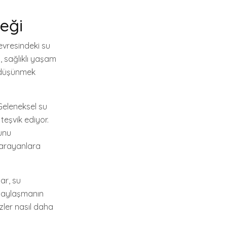
ceği
evresindeki su
n, sağlıklı yaşam
i düşünmek
 Geleneksel su
 teşvik ediyor.
ğunu
 arayanlara
ar, su
u paylaşmanın
izler nasıl daha