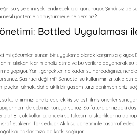
in su şişelerini şekillendirecek gibi görünüyor. Şimdi siz de s
eni nesil yöntemle dönüştürmeye ne dersiniz?
Yönetimi: Bottled Uygulaması il
yönetimi çözümleri sunan bir uygulama olarak karşımıza çıkıyor
ullanım alışkanlıklarını analiz etme ve bu verilere dayanarak su
irme yapıyor. Yani, gerçekten ne kadar su harcadığınızı, nerele
yorsunuz. Şaşırtıcı değil mi? Sonuçta, su kullanımınızı takip etm
n ipuçları almak, daha akıllı bir yaşam tarzı benimsemenizi sağ
su kullanımınızı analiz ederek kişiselleştirilmiş öneriler sunuy
pıyor hem de cebinizi koruyorsunuz. Su faturalarınızdaki dü
zı gibi! Birçok kullanıcı, önceki su tüketim alışkanlıklarına dönü
sraf ettiklerini fark ediyor. Akıllı su yönetimi ile tasarruf ede
doğal kaynaklarımıza da katkı sağlıyor.