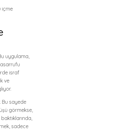
u içme
e
. Bu uygulama,
 tasarrufu
rde israf
ek ve
lıyor.
or. Bu sayede
şüşü görmekse,
p baktıklarında,
bilmek, sadece