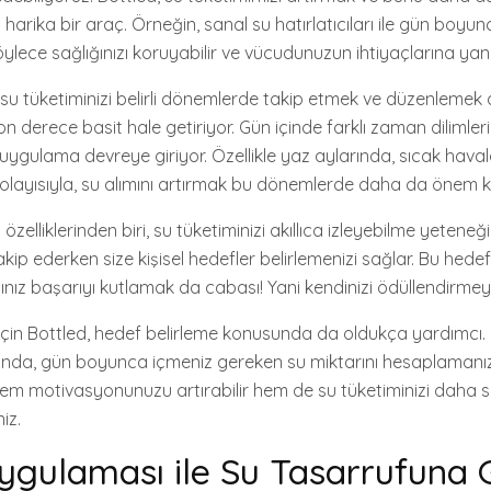
 harika bir araç. Örneğin, sanal su hatırlatıcıları ile gün boyun
öylece sağlığınızı koruyabilir ve vücudunuzun ihtiyaçlarına yanıt 
u tüketiminizi belirli dönemlerde takip etmek ve düzenlemek a
on derece basit hale getiriyor. Gün içinde farklı zaman dilimle
ygulama devreye giriyor. Özellikle yaz aylarında, sıcak hava
 dolayısıyla, su alımını artırmak bu dönemlerde daha da önem k
 özelliklerinden biri, su tüketiminizi akıllıca izleyebilme yetene
takip ederken size kişisel hedefler belirlemenizi sağlar. Bu hedef
ğınız başarıyı kutlamak da cabası! Yani kendinizi ödüllendirme
in Bottled, hedef belirleme konusunda da oldukça yardımcı. Be
unda, gün boyunca içmeniz gereken su miktarını hesaplamanı
em motivasyonunuzu artırabilir hem de su tüketiminizi daha sağ
iz.
ygulaması ile Su Tasarrufuna 