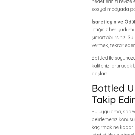
hedeflerinizi revize 
sosyal medyada payl
İşaretleyin ve Ödül
içtiğiniz her yudumu 
şımartabilirsiniz. Su
vermek, tekrar eden
Bottled ile suyunuzu
kalitenizi artıracak
başlar!
Bottled U
Takip Edin
Bu uygulama, sadece
belirlemeniz konusun
kaçırmak ne kadar ko