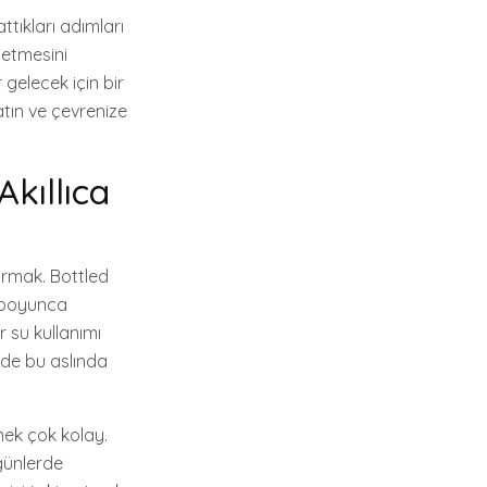
ttıkları adımları
 etmesini
 gelecek için bir
atın ve çevrenize
kıllıca
turmak. Bottled
n boyunca
r su kullanımı
i de bu aslında
mek çok kolay.
 günlerde