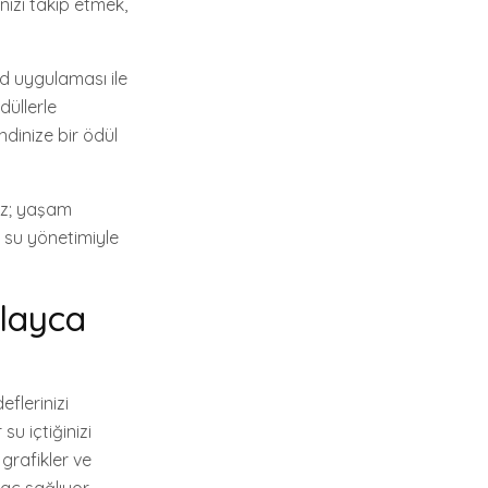
inizi takip etmek,
ed uygulaması ile
düllerle
endinize bir ödül
nuz; yaşam
r su yönetimiyle
olayca
flerinizi
u içtiğinizi
 grafikler ve