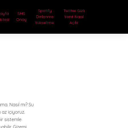
Spotify
Twitter Gizli
Sayfa
SMS
Dinlenme
Yanıt Nasıl
istesi
Onay
Yükseltme
Açılır
ama. Nasıl mı? Su
az içiyoruz.
ir sistemle
bilir. Gizemi