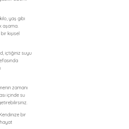
ilo, yaş gibi
ilk aşama.
bir kişisel
, içtiğiniz suyu
defasında
ı
çmenin zamanı
ası içinde su
irebilirsiniz.
Kendinize bir
 hayat