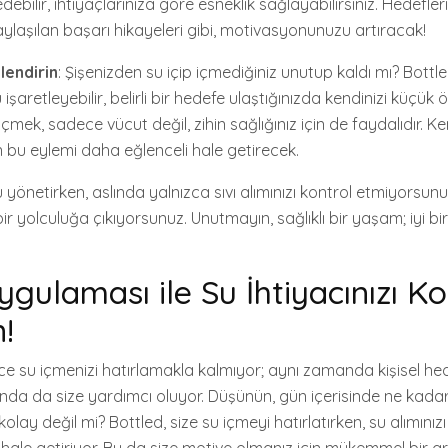
edebilir, ihtiyaçlarınıza göre esneklik sağlayabilirsiniz. Hedefler
aşılan başarı hikayeleri gibi, motivasyonunuzu artıracak!
lendirin
: Şişenizden su içip içmediğiniz unutup kaldı mı? Bottl
işaretleyebilir, belirli bir hedefe ulaştığınızda kendinizi küçük ö
 içmek, sadece vücut değil, zihin sağlığınız için de faydalıdır. K
 bu eylemi daha eğlenceli hale getirecek.
 yönetirken, aslında yalnızca sıvı alımınızı kontrol etmiyorsu
 bir yolculuğa çıkıyorsunuz. Unutmayın, sağlıklı bir yaşam; iyi bi
ygulaması ile Su İhtiyacınızı K
!
 su içmenizi hatırlamakla kalmıyor; aynı zamanda kişisel hede
da da size yardımcı oluyor. Düşünün, gün içerisinde ne kadar s
lay değil mi? Bottled, size su içmeyi hatırlatırken, su alımınızı