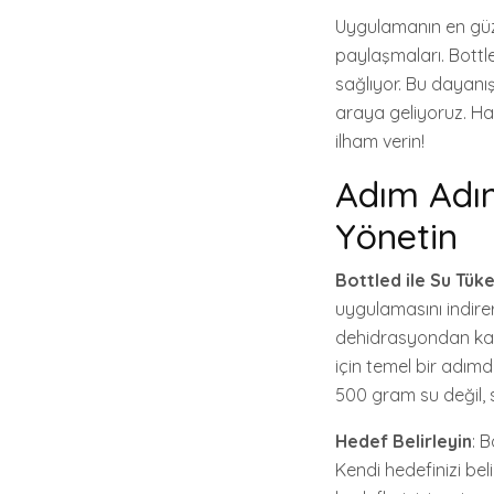
Uygulamanın en güzel
paylaşmaları. Bottle
sağlıyor. Bu dayanışm
araya geliyoruz. Hay
ilham verin!
Adım Adım
Yönetin
Bottled ile Su Tüke
uygulamasını indirer
dehidrasyondan kaçına
için temel bir adımdı
500 gram su değil, s
Hedef Belirleyin
: 
Kendi hedefinizi bel