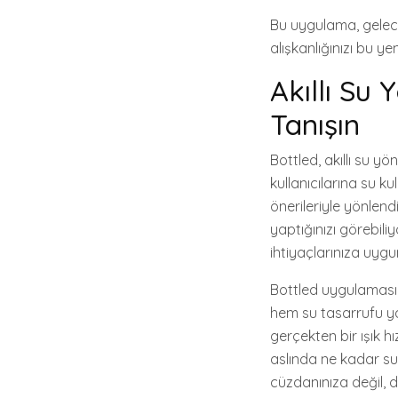
Bu uygulama, geleceğ
alışkanlığınızı bu y
Akıllı Su 
Tanışın
Bottled, akıllı su 
kullanıcılarına su k
önerileriyle yönlend
yaptığınızı görebili
ihtiyaçlarınıza uygu
Bottled uygulaması, 
hem su tasarrufu ya
gerçekten bir ışık hı
aslında ne kadar su i
cüzdanınıza değil, 