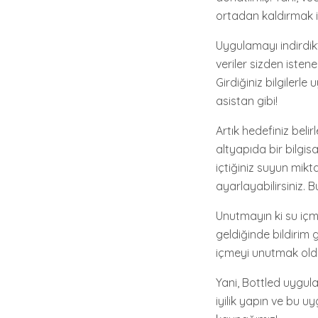
ortadan kaldırmak içi
Uygulamayı indirdikt
veriler sizden isten
Girdiğiniz bilgilerle
asistan gibi!
Artık hedefiniz beli
altyapıda bir bilgis
içtiğiniz suyun mikta
ayarlayabilirsiniz. 
Unutmayın ki su içm
geldiğinde bildirim
içmeyi unutmak olduk
Yani, Bottled uygula
iyilik yapın ve bu 