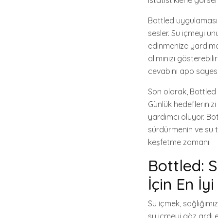
istatistiklerle görs
Bottled uygulamasının
sesler. Su içmeyi un
edinmenize yardımcı 
alımınızı gösterebil
cevabını app sayesi
Son olarak, Bottled i
Günlük hedeflerinizi
yardımcı oluyor. Bot
sürdürmenin ve su t
keşfetme zamanı!
Bottled: 
İçin En İy
Su içmek, sağlığımı
su içmeyi göz ardı e