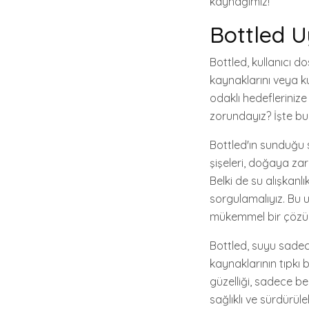
kaynağımız!
Bottled U
Bottled, kullanıcı d
kaynaklarını veya ku
odaklı hedefleriniz
zorundayız? İşte bu
Bottled'ın sunduğu s
şişeleri, doğaya zara
Belki de su alışkanlı
sorgulamalıyız. Bu 
mükemmel bir çözü
Bottled, suyu sadece
kaynaklarının tıpkı 
güzelliği, sadece be
sağlıklı ve sürdürüle