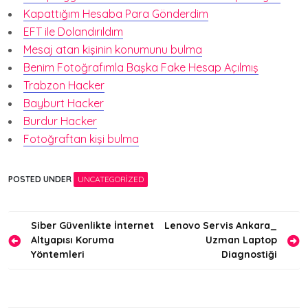
Kapattığım Hesaba Para Gönderdim
EFT ile Dolandırıldım
Mesaj atan kişinin konumunu bulma
Benim Fotoğrafımla Başka Fake Hesap Açılmış
Trabzon Hacker
Bayburt Hacker
Burdur Hacker
Fotoğraftan kişi bulma
POSTED UNDER
UNCATEGORIZED
Yazı
Siber Güvenlikte İnternet
Lenovo Servis Ankara_
Altyapısı Koruma
Uzman Laptop
gezinmesi
Yöntemleri
Diagnostiği