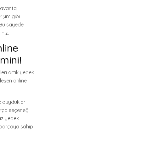
 avantaj
işim gibi
. Bu sayede
iniz.
line
mini!
eri artık yedek
kleşen online
 duydukları
parça seçeneği
nız yedek
k parçaya sahip