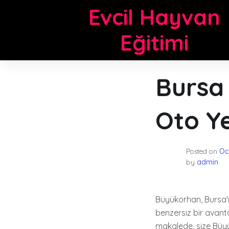
Skip
Evcil Hayvan
to
content
Eğitimi
Bursa
Oto Y
Posted on
Oc
by
admin
Büyükorhan, Bursa'nı
benzersiz bir avant
makalede, size Büy