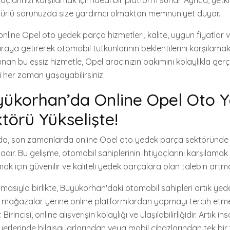
yaçlarınızı karşılamak için ideal bir platform sunar. Ayrıca, yetk
r türlü sorunuzda size yardımcı olmaktan memnuniyet duyar.
ine Opel oto yedek parça hizmetleri, kalite, uygun fiyatlar ve
 araya getirerek otomobil tutkunlarının beklentilerini karşılamak
n bu eşsiz hizmetle, Opel aracınızın bakımını kolaylıkla gerçe
i her zaman yaşayabilirsiniz.
yükorhan’da Online Opel Oto 
törü Yükselişte!
a, son zamanlarda online Opel oto yedek parça sektöründe 
ır. Bu gelişme, otomobil sahiplerinin ihtiyaçlarını karşılamak 
k için güvenilir ve kaliteli yedek parçalara olan talebin artmasıy
şmasıyla birlikte, Büyükorhan'daki otomobil sahipleri artık ye
ksel mağazalar yerine online platformlardan yapmayı tercih etm
irincisi, online alışverişin kolaylığı ve ulaşılabilirliğidir. Artık in
rlerinde bilgisayarlarından veya mobil cihazlarından tek bir tı