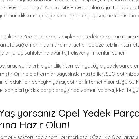
 siteleri bulabiliyor. Ayrıca, sitelerde sunulan ayrıntılı paragraf
kuyucunun dikkatini çekiyor ve doğru parçayı seçme konusund
Büyükorhan'da Opel araç sahiplerinin yedek parça arayışına 
rrufu sağlamanın yanı sıra maliyetleri de azaltabilir. İnternet
lar, araç sahiplerine avantajlı alışveriş imkanları sunar.
l araç sahiplerine yönelik internetin gücüyle yedek parça ara
iştir. Online platformlar sayesinde müşteriler, SEO optimizasy
lanıcı odaklı bir deneyim yaşayabilirler. İnternetin sunduğu bu k
aç sahipleri yedek parça arayışında zaman ve enerjiden büyü
Yaşıyorsanız Opel Yedek Parç
rına Hazır Olun!
tomotiv sektöründe önemli bir merkezdir. Özellikle Opel araç sah