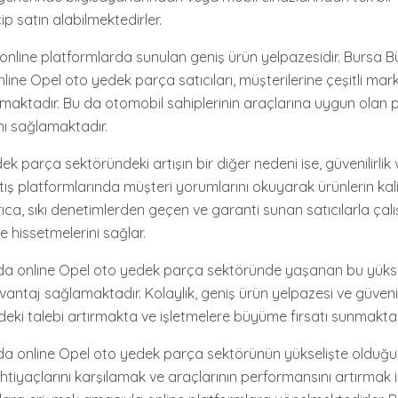
p satın alabilmektedirler.
e, online platformlarda sunulan geniş ürün yelpazesidir. Bursa
nline Opel oto yedek parça satıcıları, müşterilerine çeşitli m
aktadır. Bu da otomobil sahiplerinin araçlarına uygun olan p
nı sağlamaktadır.
k parça sektöründeki artışın bir diğer nedeni ise, güvenilirlik v
atış platformlarında müşteri yorumlarını okuyarak ürünlerin kal
 Ayrıca, sıkı denetimlerden geçen ve garanti sunan satıcılarla çal
 hissetmelerini sağlar.
a online Opel oto yedek parça sektöründe yaşanan bu yükse
vantaj sağlamaktadır. Kolaylık, geniş ürün yelpazesi ve güvenili
deki talebi artırmakta ve işletmelere büyüme fırsatı sunmaktad
 online Opel oto yedek parça sektörünün yükselişte olduğunu
ihtiyaçlarını karşılamak ve araçlarının performansını artırmak i