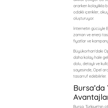
ararken kolaylıkla bu
odaklı içerikler, o
oluşturuyor.
İnternetin gücüyle 
zaman ve enerji tasa
fiyatlar ve kampanya
Büyükorhan'daki Ope
daha kolay hale gelm
dolu, detaylı ve kul
sayesinde, Opel ar
tasarruf edebilirler.
Bursa’da 
Avantajla
Bursa, Türkiye'nin o