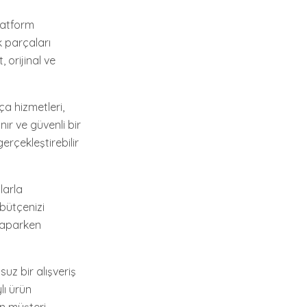
latform
k parçaları
 orijinal ve
a hizmetleri,
nır ve güvenli bir
erçekleştirebilir
larla
 bütçenizi
yaparken
uz bir alışveriş
lı ürün