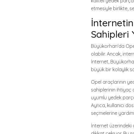
kaliteli yedek parç
etmesiyle birlikte, 
İnterneti
Sahipleri
Büyükorhan'da Opel 
olabilir. Ancak, in
İnternet, Büyükorh
büyük bir kolaylık 
Opel araçlarının ye
sahiplerinin ihtiyaç
uyumlu yedek parçal
Ayrıca, kullanıcı do
seçmelerine yardımc
İnternet üzerindeki 
dikkat çekiyor. Bu 