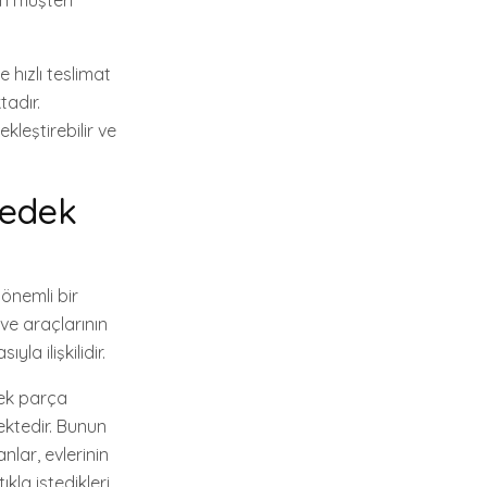
in müşteri
 hızlı teslimat
tadır.
kleştirebilir ve
Yedek
önemli bir
ve araçlarının
la ilişkilidir.
dek parça
ektedir. Bunun
sanlar, evlerinin
kla istedikleri