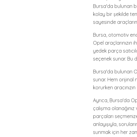
Bursa'da bulunan bir
kolay bir şekilde te
sayesinde araçlarını
Bursa, otomotiv endü
Opel araçlarınızın 
yedek parça satıcıla
seçenek sunar. Bu d
Bursa'da bulunan Ope
sunar. Hem orijinal 
korurken aracınızın
Ayrıca, Bursa'da Op
çalışma olanağınız v
parçaları seçmeniz
anlayışıyla, sorul
sunmak için her zam