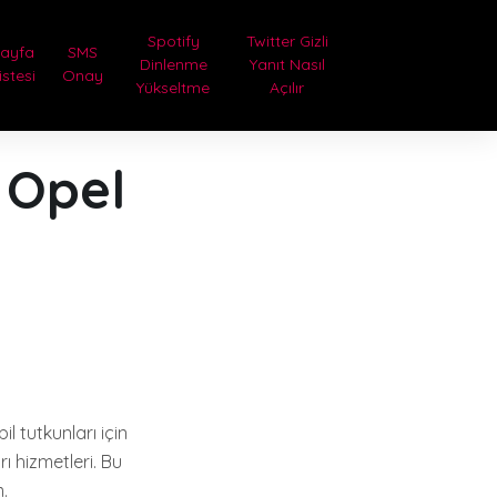
Spotify
Twitter Gizli
Sayfa
SMS
Dinlenme
Yanıt Nasıl
istesi
Onay
Yükseltme
Açılır
 Opel
l tutkunları için
ı hizmetleri. Bu
.