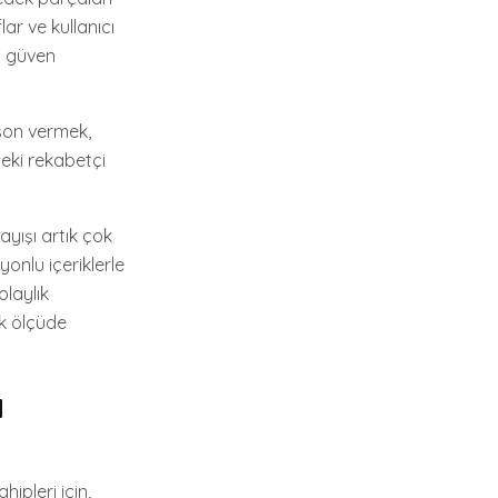
lar ve kullanıcı
a güven
son vermek,
teki rekabetçi
yışı artık çok
onlu içeriklerle
olaylık
k ölçüde
a
ipleri için,