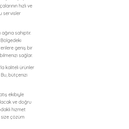
larının hızlı ve
u servisler
 ağına sahiptir.
. Bölgedeki
rilere geniş bir
ilmenizi sağlar.
 kaliteli ürünler
 Bu, bütçenizi
tış ekibiyle
 olacak ve doğru
daklı hizmet
a size çözüm