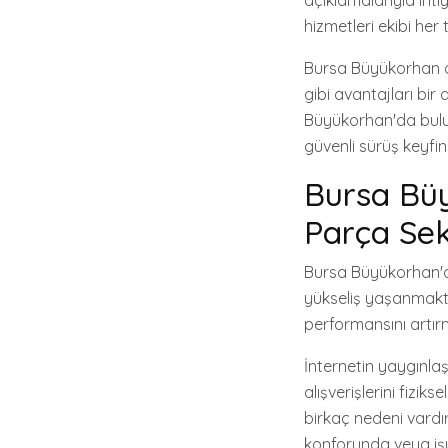
açıklamalarıyla ihti
hizmetleri ekibi he
Bursa Büyükorhan onl
gibi avantajları bir
Büyükorhan'da buluna
güvenli sürüş keyfin
Bursa Bü
Parça Sek
Bursa Büyükorhan'd
yükseliş yaşanmaktad
performansını artırma
İnternetin yaygınla
alışverişlerini fizi
birkaç nedeni vardır. B
konforunda veya işye