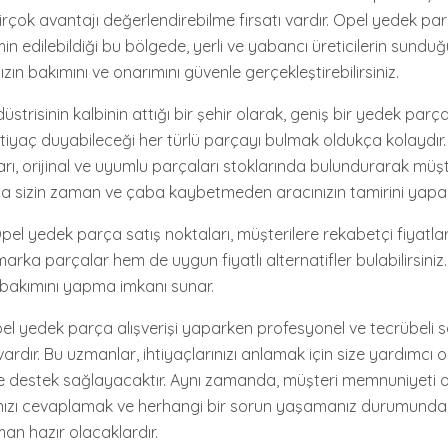
çok avantajı değerlendirebilme fırsatı vardır. Opel yedek parça
min edilebildiği bu bölgede, yerli ve yabancı üreticilerin sunduğ
zın bakımını ve onarımını güvenle gerçekleştirebilirsiniz.
strisinin kalbinin attığı bir şehir olarak, geniş bir yedek parça
ihtiyaç duyabileceği her türlü parçayı bulmak oldukça kolaydır
rı, orijinal ve uyumlu parçaları stoklarında bulundurarak müşte
a sizin zaman ve çaba kaybetmeden aracınızın tamirini yapab
l yedek parça satış noktaları, müşterilere rekabetçi fiyatlarla
marka parçalar hem de uygun fiyatlı alternatifler bulabilirsiniz.
 bakımını yapma imkanı sunar.
el yedek parça alışverişi yaparken profesyonel ve tecrübeli sa
ardır. Bu uzmanlar, ihtiyaçlarınızı anlamak için size yardımcı
e destek sağlayacaktır. Aynı zamanda, müşteri memnuniyeti o
arınızı cevaplamak ve herhangi bir sorun yaşamanız durumund
an hazır olacaklardır.