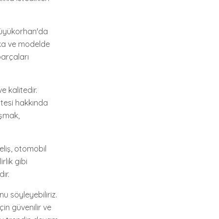
 Büyükorhan'da
arka ve modelde
arçaları
e kalitedir.
itesi hakkında
ışmak,
liş, otomobil
rlik gibi
ır.
 söyleyebiliriz.
çin güvenilir ve