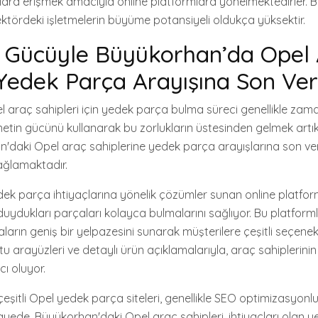
alara erişmek amacıyla online platformlara yönelmektedirler.
sektördeki işletmelerin büyüme potansiyeli oldukça yüksektir.
n Gücüyle Büyükorhan’da Opel
 Yedek Parça Arayışına Son Ver
araç sahipleri için yedek parça bulma süreci genellikle zaman
ternetin gücünü kullanarak bu zorlukların üstesinden gelmek ar
an'daki Opel araç sahiplerine yedek parça arayışlarına son 
sağlamaktadır.
dek parça ihtiyaçlarına yönelik çözümler sunan online platfor
 duydukları parçaları kolayca bulmalarını sağlıyor. Bu platformla
arın geniş bir yelpazesini sunarak müşterilere çeşitli seçenek
stu arayüzleri ve detaylı ürün açıklamalarıyla, araç sahiplerini
ı oluyor.
çeşitli Opel yedek parça siteleri, genellikle SEO optimizasyonlu 
sayede, Büyükorhan'daki Opel araç sahipleri, ihtiyaçları olan y