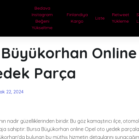
Bedava
Instagram
Finlandiya
Retweet
Liste
Beğeni
Kargo
Yükleme
L
Yükseltme
 Büyükorhan Online
edek Parça
ak 22, 2024
n nadir güzelliklerinden biridir. Bu göz kamaştırıcı ilçe, otomobi
aja sahiptir: Bursa Büyükorhan online Opel oto yedek parçalar
ükorhan'da bulunan bu müthiş hizmetin detaylarını sunacağım