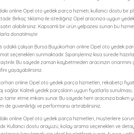
ki online Opel oto yedek parça hizmeti, kullanıcı dostu bir p
adır. Birkaç tıklama ile istediğiniz Opel aracınıza uygun yede
 satın alabilirsiniz. Kapsamlı bir ürün yelpazesi sunan bu hizmet,
arla donatılmıştır.
 odaklı çalışan Bursa Büyükorhan online Opel oto yedek parç
slimat seçenekleri sunmaktadır. Siparişleriniz kısa sürede hazırla
laştırılır. Bu sayede zaman kaybetmeden aracınızın onarımını g
ini yaşayabilirsiniz.
orhan online Opel oto yedek parça hizmetleri, rekabetçi fiyat
j sağlar. Kaliteli yedek parçaların uygun fiyatlarla sunulması,
zı tamir etme imkanı sunar. Bu sayede hem aracınıza bakım 
m de güvenilirliği ve performansı artırabilirsiniz.
ki online Opel oto yedek parça hizmetleri, müşterilere soruns
r. Kullanıcı dostu arayüzü, kolay arama seçenekleri ve detay