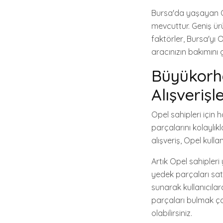
Bursa'da yaşayan O
mevcuttur. Geniş ürü
faktörler, Bursa'yı 
aracınızın bakımını g
Büyükorha
Alışverişl
Opel sahipleri için
parçalarını kolaylıkl
alışveriş, Opel kulla
Artık Opel sahiple
yedek parçaları satı
sunarak kullanıcıla
parçaları bulmak ço
olabilirsiniz.