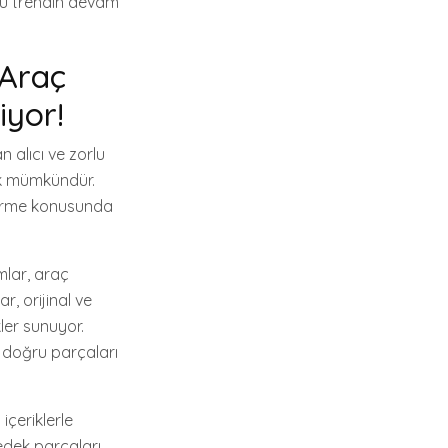
 Bu trendin devam
 Araç
iyor!
 alıcı ve zorlu
tık mümkündür.
verme konusunda
mlar, araç
r, orijinal ve
ler sunuyor.
n doğru parçaları
içeriklerle
edek parçaları