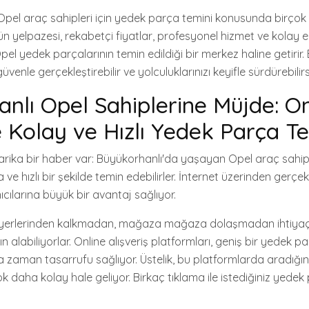
pel araç sahipleri için yedek parça temini konusunda birçok
n yelpazesi, rekabetçi fiyatlar, profesyonel hizmet ve kolay er
Opel yedek parçalarının temin edildiği bir merkez haline getirir
üvenle gerçekleştirebilir ve yolculuklarınızı keyifle sürdürebilirs
nlı Opel Sahiplerine Müjde: On
e Kolay ve Hızlı Yedek Parça Te
 harika bir haber var: Büyükorhanlı'da yaşayan Opel araç sahipl
a ve hızlı bir şekilde temin edebilirler. İnternet üzerinden gerçe
nıcılarına büyük bir avantaj sağlıyor.
ri yerlerinden kalkmadan, mağaza mağaza dolaşmadan ihtiyaç
n alabiliyorlar. Online alışveriş platformları, geniş bir yedek 
ra zaman tasarrufu sağlıyor. Üstelik, bu platformlarda aradığı
k daha kolay hale geliyor. Birkaç tıklama ile istediğiniz yede