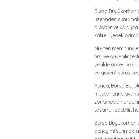
Bursa Büyükorhan'da
üzerinden sunulmakt
bulabilir ve kolayca
kaliteli yedek parçal
Müşteri memnuniyeti
hızlı ve güvenilir te
şekilde adresinize u
ve güvenli sürüş keyf
Ayrıca, Bursa Büyük
müşterilerine avanta
zorlamadan aracını
tasarruf edebilir, he
Bursa Büyükorhan'da
deneyimi sunmaktadı