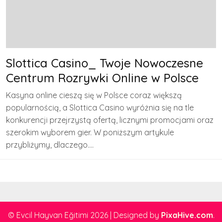
Slottica Casino_ Twoje Nowoczesne
Centrum Rozrywki Online w Polsce
Kasyna online cieszą się w Polsce coraz większą
popularnością, a Slottica Casino wyróżnia się na tle
konkurencji przejrzystą ofertą, licznymi promocjami oraz
szerokim wyborem gier. W poniższym artykule
przybliżymy, dlaczego….
© Evcil Hayvan Eğitimi 2026
|
Designed by
PixaHive.com
.