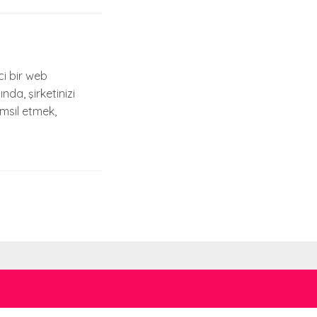
ci bir web
nda, şirketinizi
msil etmek,