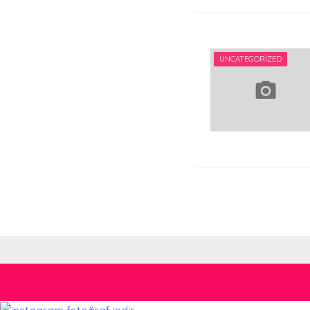
UNCATEGORIZED
Yazı
sayfalam