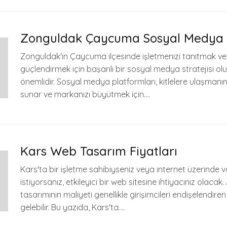
Zonguldak Çaycuma Sosyal Medya A
Zonguldak'ın Çaycuma ilçesinde işletmenizi tanıtmak ve o
güçlendirmek için başarılı bir sosyal medya stratejisi o
önemlidir. Sosyal medya platformları, kitlelere ulaşmanın 
sunar ve markanızı büyütmek için….
Kars Web Tasarım Fiyatları
Kars'ta bir işletme sahibiyseniz veya internet üzerinde 
istiyorsanız, etkileyici bir web sitesine ihtiyacınız olaca
tasarımının maliyeti genellikle girişimcileri endişelendiren
gelebilir. Bu yazıda, Kars'ta….