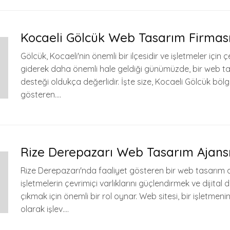
Kocaeli Gölcük Web Tasarım Firmas
Gölcük, Kocaeli'nin önemli bir ilçesidir ve işletmeler için ç
giderek daha önemli hale geldiği günümüzde, bir web ta
desteği oldukça değerlidir. İşte size, Kocaeli Gölcük böl
gösteren….
Rize Derepazarı Web Tasarım Ajans
Rize Derepazarı'nda faaliyet gösteren bir web tasarım a
işletmelerin çevrimiçi varlıklarını güçlendirmek ve dijita
çıkmak için önemli bir rol oynar. Web sitesi, bir işletmenin
olarak işlev….