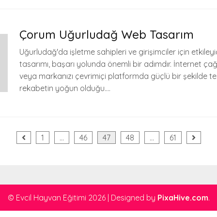
Çorum Uğurludağ Web Tasarım
Uğurludağ'da işletme sahipleri ve girişimciler için etkileyi
tasarımı, başarı yolunda önemli bir adımdır. İnternet çağı
veya markanızı çevrimiçi platformda güçlü bir şekilde te
rekabetin yoğun olduğu….
1
…
46
47
48
…
61
ası
© Evcil Hayvan Eğitimi 2026
|
Designed by
PixaHive.com
.