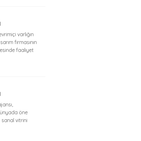
ı
evrimiçi varlığın
sarım firmasının
gesinde faaliyet
ı
jansı,
l dünyada öne
 sanal vitrini