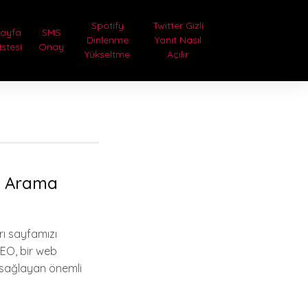
Spotify
Twitter Gizli
Sayfa
SMS
Dinlenme
Yanıt Nasıl
istesi
Onay
Yükseltme
Açılır
le Arama
rı sayfamızı
SEO, bir web
ı sağlayan önemli