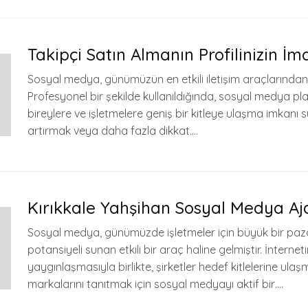
Takipçi Satın Almanın Profilinizin İma
Sosyal medya, günümüzün en etkili iletişim araçlarından b
Profesyonel bir şekilde kullanıldığında, sosyal medya pla
bireylere ve işletmelere geniş bir kitleye ulaşma imkanı s
artırmak veya daha fazla dikkat….
Kırıkkale Yahşihan Sosyal Medya Aj
Sosyal medya, günümüzde işletmeler için büyük bir pa
potansiyeli sunan etkili bir araç haline gelmiştir. İnternet
yaygınlaşmasıyla birlikte, şirketler hedef kitlelerine ula
markalarını tanıtmak için sosyal medyayı aktif bir….