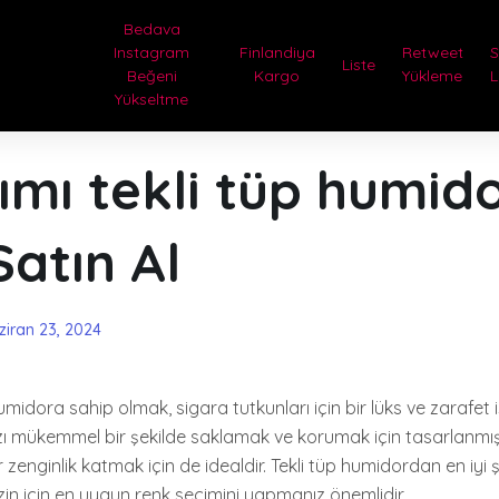
Bedava
Instagram
Finlandiya
Retweet
Liste
Beğeni
Kargo
Yükleme
L
Yükseltme
ımı tekli tüp humido
atın Al
ziran 23, 2024
umidora sahip olmak, sigara tutkunları için bir lüks ve zarafet i
ızı mükemmel bir şekilde saklamak ve korumak için tasarlanmışt
zenginlik katmak için de idealdir. Tekli tüp humidordan en iyi 
zin için en uygun renk seçimini yapmanız önemlidir.