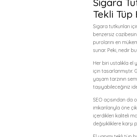
Sigara Tu
Tekli Tüp
Sigara tutkunları iç
benzersiz cazibesini
purolarını en müke
sunar. Peki, nedir bu
Her biri ustalıkla e
için tasarlanmıştır.
yaşam tarzının semb
taşıyabileceğiniz id
SEO açısından da ol
imkanlarıyla öne çık
içerdikleri kaliteli
değişikliklere karşı p
El yapımı tekli tüp 