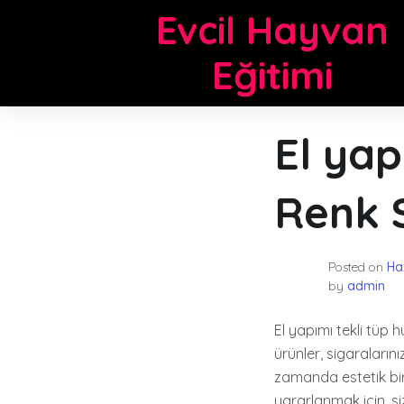
Skip
Evcil Hayvan
to
content
Eğitimi
El yap
Renk S
Posted on
Ha
by
admin
El yapımı tekli tüp h
ürünler, sigaraların
zamanda estetik bir 
yararlanmak için, si