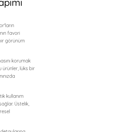
Yapımı
r'ların
nın favori
 bir görünüm
omasını korumak
ürünler, lüks bir
nınızda
ik kullanım
ağlar. Üstelik,
resel
k detaylarına