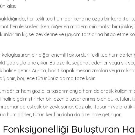
 kılar.
kıldığında, her tekli tüp humidör kendine özgü bir karakter taş
 motifleri ile süslenirken, diğerleri modern minimalist bir yaklaşıml
tutkunlarının kişisel zevklerine ve yaşam tarzlarına hitap etme
mı kolaylaştıran bir diğer önemli faktördür. Tekli tüp humidörler 
kt yapısıyla öne çıkar. Bu özellik, seyahat edenler veya sık s
ek haline getirir. Ayrıca, basit kapak mekanizmaları veya mıkna
ağlanır, böylece tütününüz daima taze kalır.
humidörler hem göz alıcı tasarımlarıyla hem de pratik kullanıml
i haline gelmiştir. Her biri özenle tasarlanmış olan bu kutular, 
ı zamanda estetik bir zevk sunar. Göz alıcı tasarım ve pratik k
tüp humidörler, tütün keyfini daha da özel hale getiriyor.
e Fonksiyonelliği Buluşturan Ha