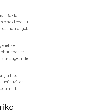
ır. Bazıları
a şekillendirilir.
 konusunda büyük
genellikle
eyahat edenler
tıslar sayesinde
arıyla tütün
tütününüzü en iyi
ullanımı bir
rika