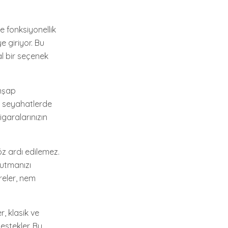
e fonksiyonellik
e giriyor. Bu
l bir seçenek
ahşap
a seyahatlerde
igaralarınızın
öz ardı edilemez.
tutmanızı
reler, nem
, klasik ve
estekler. Bu