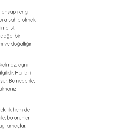
l ahşap rengi.
dora sahip olmak
nimalist
 doğal bir
ı ve doğallığını
 kalmaz, aynı
lidir. Her biri
şur. Bu nedenle,
 almanız
eklilik hem de
ile, bu ürünler
ayı amaçlar.