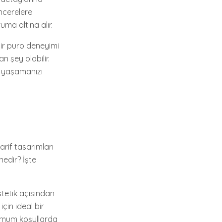
encerelere
ma altına alır.
 bir puro deneyimi
n şey olabilir.
i yaşamanızı
arif tasarımları
nedir? İşte
 estetik açısından
çin ideal bir
timum koşullarda