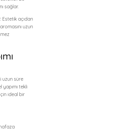
nı sağlar.
. Estetik açıdan
ve aromasını uzun
ilmez
pımı
fi uzun süre
 yapımı tekli
çin ideal bir
uhafaza