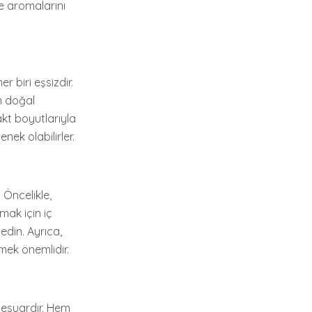
ve aromalarını
r biri eşsizdir.
n doğal
akt boyutlarıyla
ek olabilirler.
 Öncelikle,
mak için iç
edin. Ayrıca,
mek önemlidir.
sesuardır. Hem