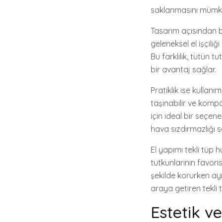
saklanmasını mümkün
Tasarım açısından ba
geleneksel el işçiliği
Bu farklılık, tütün 
bir avantaj sağlar.
Pratiklik ise kullanı
taşınabilir ve kompa
için ideal bir seçen
hava sızdırmazlığı s
El yapımı tekli tüp 
tutkunlarının favoris
şekilde korurken ayn
araya getiren tekli 
Estetik v