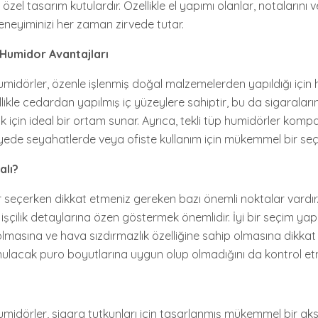
özel tasarım kutulardır. Özellikle el yapımı olanlar, notalarını 
neyiminizi her zaman zirvede tutar.
p Humidor Avantajları
humidörler, özenle işlenmiş doğal malzemelerden yapıldığı için he
likle cedardan yapılmış iç yüzeylere sahiptir, bu da sigaraları
 için ideal bir ortam sunar. Ayrıca, tekli tüp humidörler komp
yede seyahatlerde veya ofiste kullanım için mükemmel bir seçen
alı?
r seçerken dikkat etmeniz gereken bazı önemli noktalar vardır.
işçilik detaylarına özen göstermek önemlidir. İyi bir seçim yap
masına ve hava sızdırmazlık özelliğine sahip olmasına dikkat 
ulacak puro boyutlarına uygun olup olmadığını da kontrol et
 humidörler, sigara tutkunları için tasarlanmış mükemmel bir ak