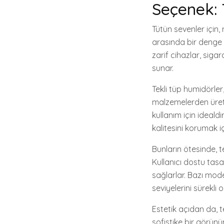
Seçenek: 
Tütün sevenler için,
arasında bir denge k
zarif cihazlar, sig
sunar.
Tekli tüp humidörle
malzemelerden üreti
kullanım için idealdi
kalitesini korumak iç
Bunların ötesinde, t
Kullanıcı dostu tasa
sağlarlar. Bazı mode
seviyelerini sürekli 
Estetik açıdan da, t
sofistike bir görün