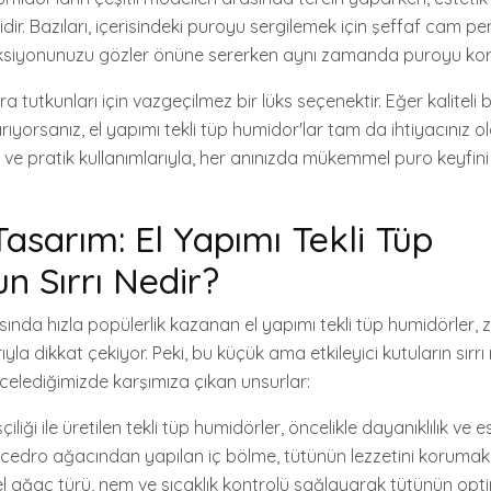
ir. Bazıları, içerisindeki puroyu sergilemek için şeffaf cam p
eksiyonunuzu gözler önüne sererken aynı zamanda puroyu koru
ra tutkunları için vazgeçilmez bir lüks seçenektir. Eğer kaliteli
arıyorsanız, el yapımı tekli tüp humidor'lar tam da ihtiyacınız ola
rı ve pratik kullanımlarıyla, her anınızda mükemmel puro keyfin
Tasarım: El Yapımı Tekli Tüp
n Sırrı Nedir?
sında hızla popülerlik kazanan el yapımı tekli tüp humidörler, z
ıyla dikkat çekiyor. Peki, bu küçük ama etkileyici kutuların sırrı 
incelediğimizde karşımıza çıkan unsurlar:
işçiliği ile üretilen tekli tüp humidörler, öncelikle dayanıklılık ve
e cedro ağacından yapılan iç bölme, tütünün lezzetini korumak i
l ağaç türü, nem ve sıcaklık kontrolü sağlayarak tütünün op