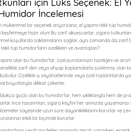
tkunları için Lüks Seçenek: El 
 Humidor İncelemesi
in mükemmel bir seçenek arıyorsanız, el yapımı tekli tüp humido
 keşfetmeye hazır olun! Bu zarif aksesuarlar, sigara tutkunları
mmel koşullarda saklamalarını sağlar, aynı zamanda da zarif
 tekli tüp humidor'ların özellikleri ve avantajları?
l yapımı olan bu humidor'lar, özel purolarınızın tazeliğini ve ar
 Genellikle zarif deri veya ahşap kaplamalarla süslenmiş olan bu 
olüdür. Özellikle iş seyahatlerinde veya özel toplantılarda ya
eal boyutlarıyla dikkat çekerler.
dukça güçlü olan bu humidor'lar, hem şıklıklarıyla hem de prat
arlar. İnce tasarımları, sigara keyfini her anınızda yaşamanızı s
 malzemeler sayesinde uzun süre dayanıklılıklarını korurlar ve çev
urolarınızı etkili bir biçimde korurlar.
humidor'ların çeşitli modelleri arasında tercih yaparken, esteti