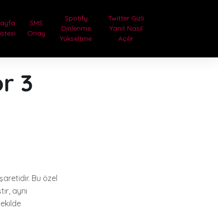
Spotify
Twitter Gizli
Sayfa
SMS
Dinlenme
Yanıt Nasıl
istesi
Onay
Yükseltme
Açılır
r 3
şaretidir. Bu özel
ır, aynı
şekilde