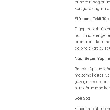
etmelerini sağlayan 
koruyarak sigara de
El Yapımı Tekli Tü
El yapımı tekli tüp 
Bu humidörler genel
aromalarını korumak
da öne çıkar; bu sa
Nasıl Seçim Yapılm
Bir tekli tüp humidö
malzeme kalitesi ve 
yüzeyin cedardan ol
humidörün içine kon
Son Söz
El yapımı tekli tüp