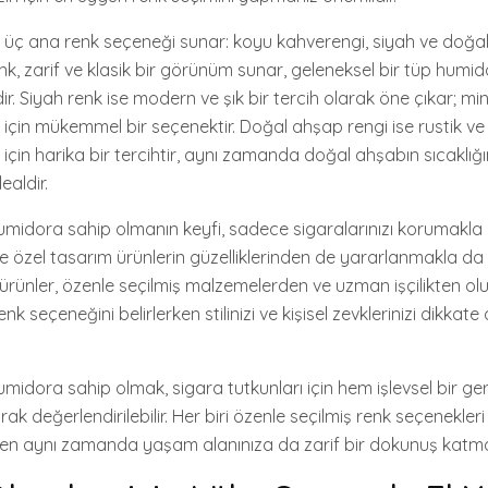
le üç ana renk seçeneği sunar: koyu kahverengi, siyah ve doğa
k, zarif ve klasik bir görünüm sunar, geleneksel bir tüp humi
dir. Siyah renk ise modern ve şık bir tercih olarak öne çıkar; mi
 için mükemmel bir seçenektir. Doğal ahşap rengi ise rustik ve
in harika bir tercihtir, aynı zamanda doğal ahşabın sıcaklığın
ealdir.
 humidora sahip olmanın keyfi, sadece sigaralarınızı korumakla
özel tasarım ürünlerin güzelliklerinden de yararlanmakla da ilgi
ürünler, özenle seçilmiş malzemelerden ve uzman işçilikten olu
enk seçeneğini belirlerken stilinizi ve kişisel zevklerinizi dikkate
humidora sahip olmak, sigara tutkunları için hem işlevsel bir ger
arak değerlendirilebilir. Her biri özenle seçilmiş renk seçenekleri 
rken aynı zamanda yaşam alanınıza da zarif bir dokunuş katm