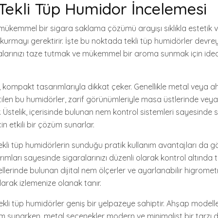
Tekli Tüp Humidor İncelemesi
 mükemmel bir sigara saklama çözümü arayışı sıklıkla estetik v
urmayı gerektirir. İşte bu noktada tekli tüp humidörler devrey
aralarınızı taze tutmak ve mükemmel bir aroma sunmak için idea
r, kompakt tasarımlarıyla dikkat çeker. Genellikle metal veya 
len bu humidörler, zarif görünümleriyle masa üstlerinde vey
r. Üstelik, içerisinde bulunan nem kontrol sistemleri sayesinde s
in etkili bir çözüm sunarlar.
ekli tüp humidörlerin sunduğu pratik kullanım avantajları da g
rımları sayesinde sigaralarınızı düzenli olarak kontrol altında 
llerinde bulunan dijital nem ölçerler ve ayarlanabilir higromet
olarak izlemenize olanak tanır.
ekli tüp humidörler geniş bir yelpazeye sahiptir. Ahşap modeller
üm sunarken, metal seçenekler modern ve minimalist bir tarzı d