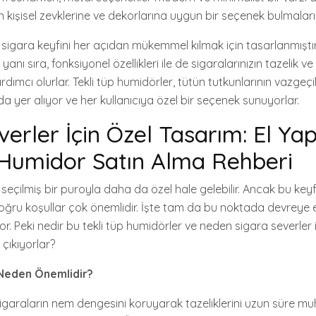
ların kişisel zevklerine ve dekorlarına uygun bir seçenek bulmaları
 sigara keyfini her açıdan mükemmel kılmak için tasarlanmıştır
 yanı sıra, fonksiyonel özellikleri ile de sigaralarınızın tazelik 
ımcı olurlar. Tekli tüp humidörler, tütün tutkunlarının vazgeç
a yer alıyor ve her kullanıcıya özel bir seçenek sunuyorlar.
verler İçin Özel Tasarım: El Ya
 Humidor Satın Alma Rehberi
 seçilmiş bir puroyla daha da özel hale gelebilir. Ancak bu key
oğru koşullar çok önemlidir. İşte tam da bu noktada devreye el
or. Peki nedir bu tekli tüp humidörler ve neden sigara severler i
çıkıyorlar?
Neden Önemlidir?
sigaraların nem dengesini koruyarak tazeliklerini uzun süre m