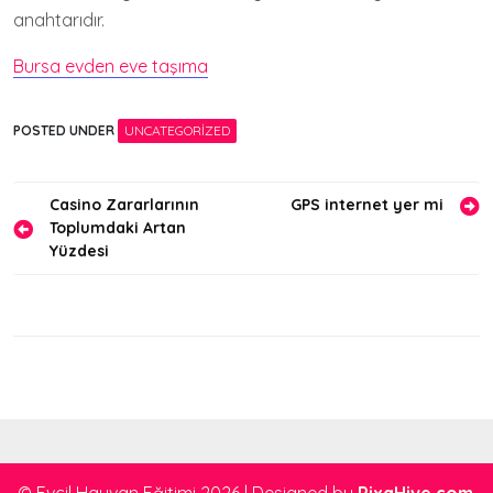
anahtarıdır.
Bursa evden eve taşıma
POSTED UNDER
UNCATEGORIZED
Yazı
Casino Zararlarının
GPS internet yer mi
Toplumdaki Artan
gezinmesi
Yüzdesi