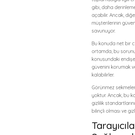
gibi, daha derinlem
açabilir. Ancak, diğer
müşterilerinin güven
savunuyor.
Bu konuda net bir ce
ortamda, bu sorunun 
konusundaki endişele
güvenini korumak ve
kalabilirler.
Görünmez sekmeleri
yoktur. Ancak, bu ko
gizlilik standartları
bilinçli olması ve gi
Tarayıcıla