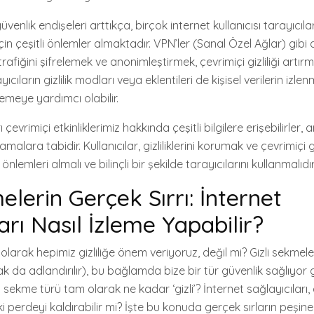
 güvenlik endişeleri arttıkça, birçok internet kullanıcısı tarayıcıla
çin çeşitli önlemler almaktadır. VPN’ler (Sanal Özel Ağlar) gibi 
trafiğini şifrelemek ve anonimleştirmek, çevrimiçi gizliliği artır
ıcıların gizlilik modları veya eklentileri de kişisel verilerin izle
emeye yardımcı olabilir.
ı çevrimiçi etkinliklerimiz hakkında çeşitli bilgilere erişebilirler,
ırlamalara tabidir. Kullanıcılar, gizliliklerini korumak ve çevrimiçi 
önlemleri almalı ve bilinçli bir şekilde tarayıcılarını kullanmalıdır
elerin Gerçek Sırrı: İnternet
arı Nasıl İzleme Yapabilir?
rı olarak hepimiz gizliliğe önem veriyoruz, değil mi? Gizli sekme
ak da adlandırılır), bu bağlamda bize bir tür güvenlik sağlıyor 
sekme türü tam olarak ne kadar ‘gizli’? İnternet sağlayıcıları, a
 perdeyi kaldırabilir mi? İşte bu konuda gerçek sırların peşin