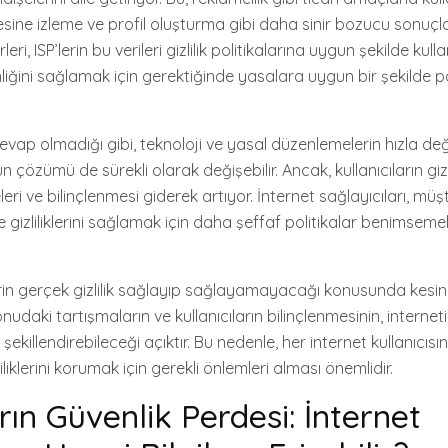
esine izleme ve profil oluşturma gibi daha sinir bozucu sonuçl
leri, ISP’lerin bu verileri gizlilik politikalarına uygun şekilde kull
liğini sağlamak için gerektiğinde yasalara uygun bir şekilde pa
vap olmadığı gibi, teknoloji ve yasal düzenlemelerin hızla deği
çözümü de sürekli olarak değişebilir. Ancak, kullanıcıların gizli
ri ve bilinçlenmesi giderek artıyor. İnternet sağlayıcıları, müşt
 gizliliklerini sağlamak için daha şeffaf politikalar benimsem
n gerçek gizlilik sağlayıp sağlayamayacağı konusunda kesin
nudaki tartışmaların ve kullanıcıların bilinçlenmesinin, internet
nı şekillendirebileceği açıktır. Bu nedenle, her internet kullanıcı
zliliklerini korumak için gerekli önlemleri alması önemlidir.
rın Güvenlik Perdesi: İnternet