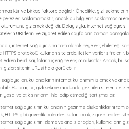
rmaşıktır ve birkaç faktöre bağlıdır. Öncelikle, gizli sekmeler
ve çerezleri saklamamaktır, ancak bu bilgilerin saklanmasını e
oturumunu gizlemek değildir. Dolayısıyla, internet sağlayıcısı, ku
telerin URL’lerini ve ziyaret edilen sayfaların zaman damgaları
modu, internet sağlayıcısına tam olarak neye erişebileceği ko
le HTTPS protokolü kullanan sitelerde, iletilen veriler şifrelenir,
t edilen belirli sayfaların içeriğine erişimini kısıtlar. Ancak, bu
ni gizler; sitenin URL’si hala görülebilir.
 sağlayıcıları, kullanıcıların internet kullanımını izlemek ve anal
nabilir. Bu araçlar, gizli sekme modunda gezinilen siteleri de izle
yasal ve etik sınırlarını ihlal edip etmediği tartışmalıdır.
ternet sağlayıcısının kullanıcının gezinme alışkanlıklarını tam 
 HTTPS gibi güvenlik önlemleri kullanılarak, ziyaret edilen sitel
nternet sağlayıcısının izleme ve analiz araçları, kullanıcıların gizli