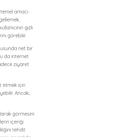
in temel amacı
ngellemek,
llanıcının gizli
nı görebilir.
nusunda net bir
 bu da internet
 sadece ziyaret
iz etmek için
yebilir. Ancak,
olarak görmesini
erin içeriği
liğini tehdit