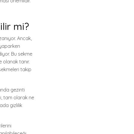
lması önemlidir.
lir mi?
azanıyor. Ancak,
ş yaparken
diyor. Bu sekme
 olanak tanır.
sekmeleri takip
ında gezinti
ni, tam olarak ne
da gizlilik
lerini
lanılabileceği