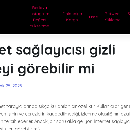
Bedava
Instagram
Finlandiya
Retweet
Liste
Beğeni
Kargo
Yükleme
L
Yükseltme
et sağlayıcısı gizli
i görebilir mi
ak 25, 2025
et tarayıcılarında sıkça kullanılan bir özelliktir. Kullanıcılar gene
mişinin ve çerezlerin kaydedilmediği, izlenme olasılığının azald
tercih ederler. Ancak, bir soru akla geliyor: İnternet sağlayıcısı
iteleri görebilir mi?