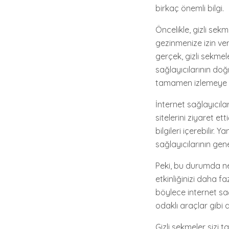
birkaç önemli bilgi.
Öncelikle, gizli se
gezinmenize izin verm
gerçek, gizli sekmel
sağlayıcılarının doğr
tamamen izlemeye 
İnternet sağlayıcılar
sitelerini ziyaret et
bilgileri içerebilir.
sağlayıcılarının gen
Peki, bu durumda ne 
etkinliğinizi daha faz
böylece internet sağl
odaklı araçlar gibi d
Gizli sekmeler sizi 