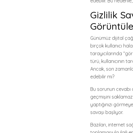
edebilir. Bu nedenle,
Gizlilik S
Görüntüle
Günümüz dijital çağı
birçok kullanıcı hala
tarayıcılarında “gö
türü, kullanıcının 
Ancak, son zamanlar
edebilir mi?
Bu sorunun cevabı o
geçmişini saklamaz, 
yaptığınızı görmeyebi
savaşı başlıyor.
Bazıları, internet sağ
toplamasıyla ilgili en