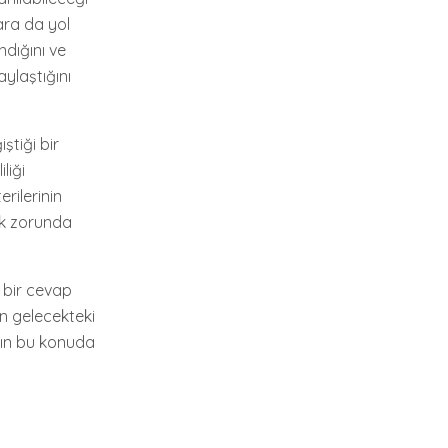
ara da yol
andığını ve
ylaştığını
ştiği bir
liği
erilerinin
ek zorunda
 bir cevap
in gelecekteki
sının bu konuda