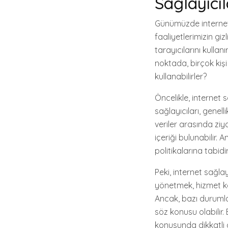
Sağlayıcıl
Günümüzde internet,
faaliyetlerimizin gizl
tarayıcılarını kullan
noktada, birçok kişi 
kullanabilirler?
Öncelikle, internet 
sağlayıcıları, genelli
veriler arasında ziya
içeriği bulunabilir. 
politikalarına tabidir
Peki, internet sağlayı
yönetmek, hizmet kali
Ancak, bazı durumlar
söz konusu olabilir. 
konusunda dikkatli ol