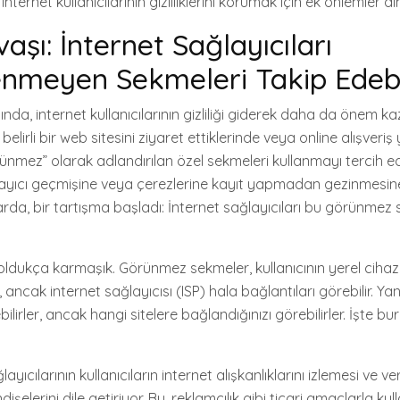
 internet kullanıcılarının gizliliklerini korumak için ek önlemler a
avaşı: İnternet Sağlayıcıları
nmeyen Sekmeleri Takip Edebi
nda, internet kullanıcılarının gizliliği giderek daha da önem k
 belirli bir web sitesini ziyaret ettiklerinde veya online alışveri
rünmez” olarak adlandırılan özel sekmeleri kullanmayı tercih e
tarayıcı geçmişine veya çerezlerine kayıt yapmadan gezinmesine
da, bir tartışma başladı: İnternet sağlayıcıları bu görünmez 
ldukça karmaşık. Görünmez sekmeler, kullanıcının yerel cihaz
ancak internet sağlayıcısı (ISP) hala bağlantıları görebilir. Ya
lirler, ancak hangi sitelere bağlandığınızı görebilirler. İşte bura
layıcılarının kullanıcıların internet alışkanlıklarını izlemesi ve veri
dişelerini dile getiriyor. Bu, reklamcılık gibi ticari amaçlarla kul