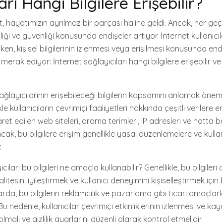
arı Hangi Bilgilere Erişebilir?
 hayatımızın ayrılmaz bir parçası haline geldi. Ancak, her ge
iliği ve güvenliği konusunda endişeler artıyor. İnternet kullanıcıla
ırken, kişisel bilgilerinin izlenmesi veya erişilmesi konusunda end
merak ediyor: İnternet sağlayıcıları hangi bilgilere erişebilir ve b
sağlayıcılarının erişebileceği bilgilerin kapsamını anlamak önemli
kle kullanıcıların çevrimiçi faaliyetleri hakkında çeşitli verilere eri
ret edilen web siteleri, arama terimleri, IP adresleri ve hatta b
Ancak, bu bilgilere erişim genellikle yasal düzenlemelere ve kullanıc
.
cıları bu bilgileri ne amaçla kullanabilir? Genellikle, bu bilgileri 
tesini iyileştirmek ve kullanıcı deneyimini kişiselleştirmek için k
da, bu bilgilerin reklamcılık ve pazarlama gibi ticari amaçlarl
Bu nedenle, kullanıcılar çevrimiçi etkinliklerinin izlenmesi ve ka
malı ve gizlilik ayarlarını düzenli olarak kontrol etmelidir.