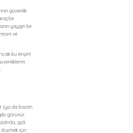
rının güvenlik
araçlar
manın yaygın bir
nmesini ve
 ancak bu erişim
güvenliklerini
.
ler (ya da bazen
gibi görünür.
slında, gizli
e düşmek için