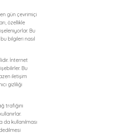
çen gün çevrimiçi
rı, özellikle
işeleniyorlar. Bu
u bilgileri nasıl
dir. İnternet
şebilirler. Bu
azen iletişim
ı gizliliği
ağ trafiğini
ullanırlar.
a da kullanılması
ydedilmesi