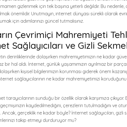
amamen gizlenmek için tek başına yeterli değildir. Bu nedenle
lmak önemlidir. Unutmayın, internet dünyası sürekli olarak evr
korumak için adımlarınızı güncel tutmalısınız.
ların Çevrimiçi Mahremiyeti Teh
et Sağlayıcıları ve Gizli Sekme
tin derinliklerinde dolaşırken mahremiyetimizin ne kadar gü
bir hal aldı. İnternet, günlük yaşamımızın ayrılmaz bir parças
olaşırken kişisel bilgilerimizin korunması giderek önem kazanı
, internet sağlayıcılarının ne kadar mahremiyetimizi koruduğun
net tarayıcılarının sunduğu bir özellik olarak karşımıza çıkıyor.
 geçmişinizin kaydedilmediğini, çerezlerin tutulmadığını ve otur
z. Ancak, gerçeklik ne kadar böyle? İnternet sağlayıcıları, gizli 
erilerinizi takip etmeyi durduruyor mu?