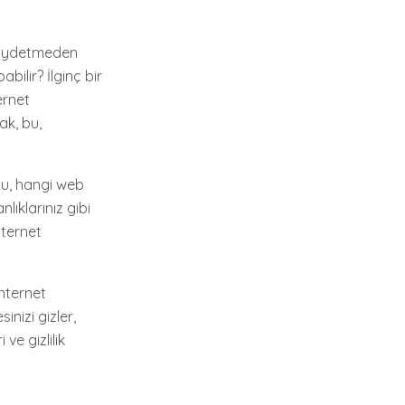
 kaydetmeden
bilir? İlginç bir
ernet
ak, bu,
 Bu, hangi web
lıklarınız gibi
nternet
internet
sinizi gizler,
ve gizlilik
t