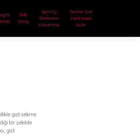
Spotify
Twitter Gizli
Sayfa
SMS
Dinlenme
Yanıt Nasıl
istesi
Onay
Yükseltme
Açılır
llikle gizli sekme
ığı bir şekilde
, gizli