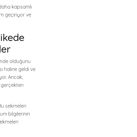
, daha kapsamlı
im geçiriyor ve
likede
ler
vende olduğunu
ı haline geldi ve
yor. Ancak,
u gerçekten
 Bu sekmeleri
um bilgilerinin
sekmeleri