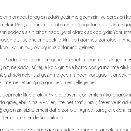
kmelerin amacı, tarayıcınızdaki gezinme geçmişini ve çerezleri
ektir. Peki, bu durumda, internet sağlayıcıları nasıl izleme yapa
erin sadece sizin cihazınızda yerel olarak sakladığıdır. Yani, int
udan gizli sekmelerinizdeki etkinlikleri görmesi zor olabilir. Anc
karşı korunmuş olduğunuz anlamına gelmez.
ı, IP adresiniz üzerinden genel internet kullanımınızı izleyebilir.
tiğiniz, ne kadar süreyle kaldığınız ve hatta dosya indirme alışkan
 Yani, gizli sekmeler sizi gezinme geçmişinden koruyabilir, ancak i
el internet etkinliğinizi görmesini engelleyemez.
yapmalı? İlk olarak, VPN gibi güvenlik önlemlerini kullanarak 
la gizleyebilirsiniz. VPN’ler, internet trafiğinizi şifreler ve IP adre
ayıcınızın sizi izlemesi daha zor olur. Ayrıca, tarayıcı eklentileri 
iğer yöntemler de kullanılabilir.
tarayıcınızdaki gezinme geçmişinden koruyabilir, ancak interne