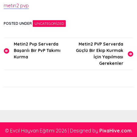
metin2 pvp
POSTED UNDER
UNCATEGORIZED
Yazı
Metin2 Pvp Serverda
Metin2 PVP Serverda
Başarılı Bir PvP Takımı
Güçlü Bir Ekip Kurmak
gezinmesi
Kurma
İçin Yapılması
Gerekenler
© Evcil Hayvan Eğitimi 2026
|
Designed by
PixaHive.com
.