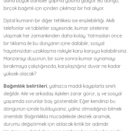
daha büyük bahisler yapma yoluna gidiyor. Bu döngü,
birçok bağımlı için içinden çıkılmaz bir hal alıyor.
Dijital kumarın bir diğer tehlikesi ise erişilebilirliği. Akıllı
telefonlar ve tabletler sayesinde, kumar sitelerine
ulaşmak her zamankinden daha kolay. Yatmadan önce
bir tıklama ile bu dünyanın içine dalabilir, sosyal
hayatınızdan uzaklaşma riskiyle karşı karşıya kalabilirsiniz.
Manzarayı düşünün; bir süre sonra kumar oynamayı
bırakmaya çalıştığınızda, karşılaştığınız duvar ne kadar
yüksek olacak?
Bağımlılık belirtileri
, yalnızca maddi kayıplarla sınırlı
değildir. Aile ve arkadaş ilişkileri zarar görür, iş ve sosyal
yaşamda sorunlar baş gösterebilir. Eğer kendinizi bu
döngünün içinde bulduysanız, yalnız olmadığınızı bilmek
önemlidir. Bağımlılıkla mücadelede destek aramak,
durumu değiştirmek için atılacak kritik bir adımdır.