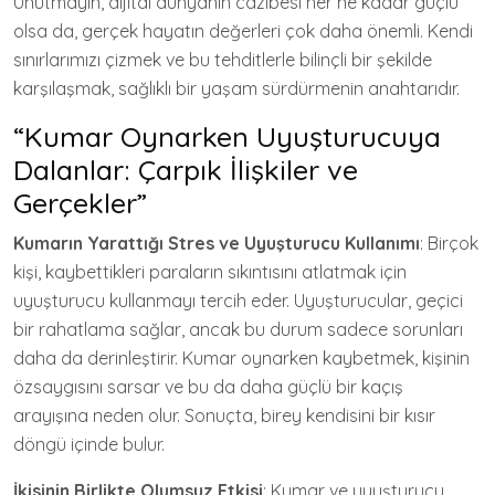
Unutmayın, dijital dünyanın cazibesi her ne kadar güçlü
olsa da, gerçek hayatın değerleri çok daha önemli. Kendi
sınırlarımızı çizmek ve bu tehditlerle bilinçli bir şekilde
karşılaşmak, sağlıklı bir yaşam sürdürmenin anahtarıdır.
“Kumar Oynarken Uyuşturucuya
Dalanlar: Çarpık İlişkiler ve
Gerçekler”
Kumarın Yarattığı Stres ve Uyuşturucu Kullanımı
: Birçok
kişi, kaybettikleri paraların sıkıntısını atlatmak için
uyuşturucu kullanmayı tercih eder. Uyuşturucular, geçici
bir rahatlama sağlar, ancak bu durum sadece sorunları
daha da derinleştirir. Kumar oynarken kaybetmek, kişinin
özsaygısını sarsar ve bu da daha güçlü bir kaçış
arayışına neden olur. Sonuçta, birey kendisini bir kısır
döngü içinde bulur.
İkisinin Birlikte Olumsuz Etkisi
: Kumar ve uyuşturucu