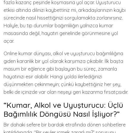
fazla kazanç peşinde koşmasına yol açar. Uyuşturucu
etkisi altında dilinizi kaybettiniz mi, arkadaşlarınızın kaybı
sürecinde nasıl hissettiğinizi sorgulamakta zorlanırsınız.
Haliyle, bu tip durumlar bağımlılığın yalnızca kumar
masasında değil, hayatın genelinde görünmesine yol
açar.
Online kumar dünyası, alkol ve uyuşturucu bağımlılığına
giden karanlık bir yol olarak karşımıza çıkabilir. İlk başta
masum bir eğlence gibi başlayan bu süreç, zamanla
hayatınızı esir alabilir. Hangi yolda ilerlediğinizi
düşünmekten çekinmeyin; çünkü kaybettiğiniz her şey,
belki de içinizde var olan neşeyi geri kazanma fırsatçısıdır.
“Kumar, Alkol ve Uyuşturucu: Üçlü
Bağımlılık Döngüsü Nasıl İşliyor?”
Bir dahaki sefere bir bardak etrafında dönen sohbetlere
katıldığınızda, “Bir şeyler içmek zararlı mı?” sorusunu