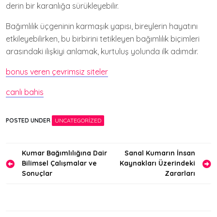
derin bir karanlığa sürükleyebilir.
Bağımlılık üçgeninin karmaşık yapısı, bireylerin hayatını
etkileyebilirken, bu birbirini tetikleyen bağımlılık biçimleri
arasındaki ilişkiyi anlamak, kurtuluş yolunda ilk adımdır.
bonus veren çevrimsiz siteler
canlı bahis
POSTED UNDER
UNCATEGORIZED
Yazı
Kumar Bağımlılığına Dair
Sanal Kumarın İnsan
Bilimsel Çalışmalar ve
Kaynakları Üzerindeki
gezinmesi
Sonuçlar
Zararları