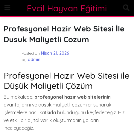
Skip
Evcil Hayvan Eğitimi
to
content
Profesyonel Hazir Web Sitesi İle
Dusuk Maliyetli Cozum
Posted on
Nisan 21, 2026
by
admin
Profesyonel Hazır Web Sitesi ile
Düşük Maliyetli Çözüm
Bu makalede,
profesyonel hazır web sitelerinin
avantajlarını ve düşük maliyetli çözümler sunarak
işletmelere nasıl katkıda bulunduğunu keşfedeceğiz. Hızlı
ve etkili bir dijital varlık oluşturmanın yollarını
inceleyeceğiz.