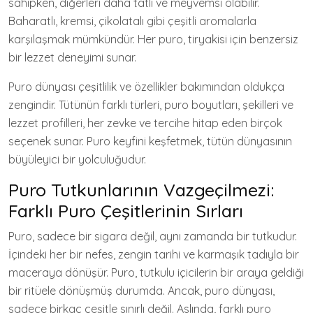
sahipken, diğerleri daha tatlı ve meyvemsi olabilir.
Baharatlı, kremsi, çikolatalı gibi çeşitli aromalarla
karşılaşmak mümkündür. Her puro, tiryakisi için benzersiz
bir lezzet deneyimi sunar.
Puro dünyası çeşitlilik ve özellikler bakımından oldukça
zengindir. Tütünün farklı türleri, puro boyutları, şekilleri ve
lezzet profilleri, her zevke ve tercihe hitap eden birçok
seçenek sunar. Puro keyfini keşfetmek, tütün dünyasının
büyüleyici bir yolculuğudur.
Puro Tutkunlarının Vazgeçilmezi:
Farklı Puro Çeşitlerinin Sırları
Puro, sadece bir sigara değil, aynı zamanda bir tutkudur.
İçindeki her bir nefes, zengin tarihi ve karmaşık tadıyla bir
maceraya dönüşür. Puro, tutkulu içicilerin bir araya geldiği
bir ritüele dönüşmüş durumda. Ancak, puro dünyası,
sadece birkaç çeşitle sınırlı değil. Aslında, farklı puro