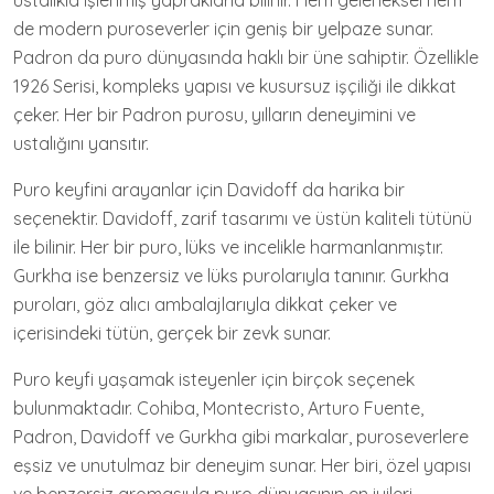
ustalıkla işlenmiş yapraklarla bilinir. Hem geleneksel hem
de modern puroseverler için geniş bir yelpaze sunar.
Padron da puro dünyasında haklı bir üne sahiptir. Özellikle
1926 Serisi, kompleks yapısı ve kusursuz işçiliği ile dikkat
çeker. Her bir Padron purosu, yılların deneyimini ve
ustalığını yansıtır.
Puro keyfini arayanlar için Davidoff da harika bir
seçenektir. Davidoff, zarif tasarımı ve üstün kaliteli tütünü
ile bilinir. Her bir puro, lüks ve incelikle harmanlanmıştır.
Gurkha ise benzersiz ve lüks purolarıyla tanınır. Gurkha
puroları, göz alıcı ambalajlarıyla dikkat çeker ve
içerisindeki tütün, gerçek bir zevk sunar.
Puro keyfi yaşamak isteyenler için birçok seçenek
bulunmaktadır. Cohiba, Montecristo, Arturo Fuente,
Padron, Davidoff ve Gurkha gibi markalar, puroseverlere
eşsiz ve unutulmaz bir deneyim sunar. Her biri, özel yapısı