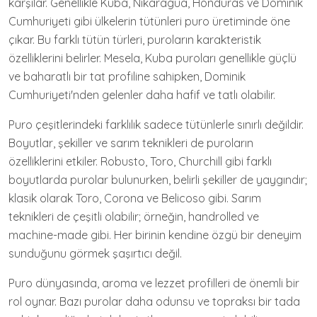
karşılar. Genellikle Kuba, Nikaragua, Honduras ve Dominik
Cumhuriyeti gibi ülkelerin tütünleri puro üretiminde öne
çıkar. Bu farklı tütün türleri, puroların karakteristik
özelliklerini belirler. Mesela, Kuba puroları genellikle güçlü
ve baharatlı bir tat profiline sahipken, Dominik
Cumhuriyeti'nden gelenler daha hafif ve tatlı olabilir.
Puro çeşitlerindeki farklılık sadece tütünlerle sınırlı değildir.
Boyutlar, şekiller ve sarım teknikleri de puroların
özelliklerini etkiler. Robusto, Toro, Churchill gibi farklı
boyutlarda purolar bulunurken, belirli şekiller de yaygındır;
klasik olarak Toro, Corona ve Belicoso gibi. Sarım
teknikleri de çeşitli olabilir; örneğin, handrolled ve
machine-made gibi. Her birinin kendine özgü bir deneyim
sunduğunu görmek şaşırtıcı değil.
Puro dünyasında, aroma ve lezzet profilleri de önemli bir
rol oynar. Bazı purolar daha odunsu ve topraksı bir tada