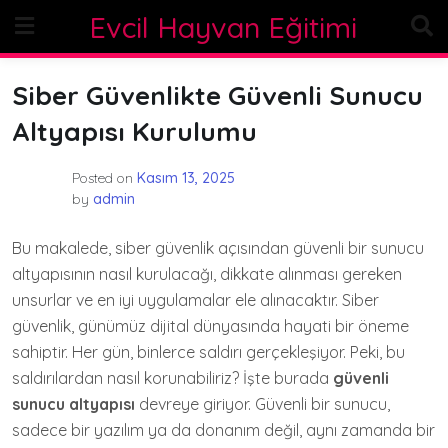
Skip
Evcil Hayvan Eğitimi
to
content
Siber Güvenlikte Güvenli Sunucu
Altyapısı Kurulumu
Posted on
Kasım 13, 2025
by
admin
Bu makalede, siber güvenlik açısından güvenli bir sunucu
altyapısının nasıl kurulacağı, dikkate alınması gereken
unsurlar ve en iyi uygulamalar ele alınacaktır. Siber
güvenlik, günümüz dijital dünyasında hayati bir öneme
sahiptir. Her gün, binlerce saldırı gerçekleşiyor. Peki, bu
saldırılardan nasıl korunabiliriz? İşte burada
güvenli
sunucu altyapısı
devreye giriyor. Güvenli bir sunucu,
sadece bir yazılım ya da donanım değil, aynı zamanda bir