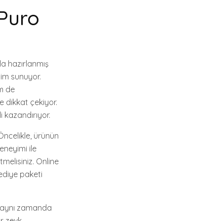
 Puro
ıkla hazırlanmış
yim sunuyor.
em de
e dikkat çekiyor.
i kazandırıyor.
Öncelikle, ürünün
eneyimi ile
tmelisiniz. Online
hediye paketi
l, aynı zamanda
r zevk.