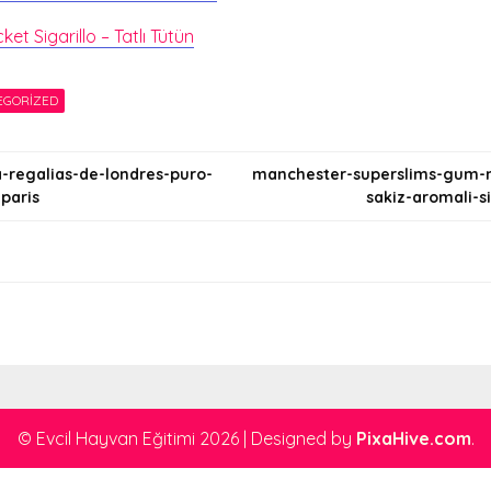
et Sigarillo – Tatlı Tütün
EGORIZED
a-regalias-de-londres-puro-
manchester-superslims-gum-m
paris
sakiz-aromali-s
i
© Evcil Hayvan Eğitimi 2026
|
Designed by
PixaHive.com
.