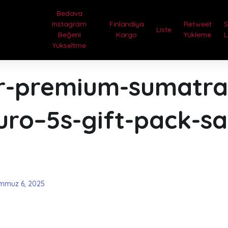
Bedava
Instagram
Finlandiya
Retweet
Liste
Beğeni
Kargo
Yükleme
L
Yükseltme
ger-premium-sumatra
ro–5s-gift-pack-sa
mmuz 6, 2025