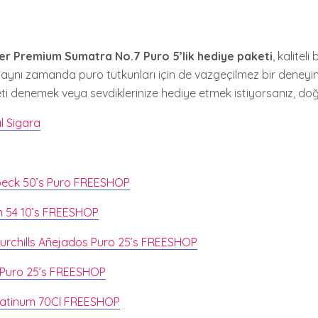
ger Premium Sumatra No.7 Puro 5’lik hediye paketi
, kaliteli
aynı zamanda puro tutkunları için de vazgeçilmez bir deneyi
eti denemek veya sevdiklerinize hediye etmek istiyorsanız, doğ
l Sigara
beck 50’s Puro FREESHOP
 54 10’s FREESHOP
urchills Añejados Puro 25’s FREESHOP
 Puro 25’s FREESHOP
Platinum 70Cl FREESHOP