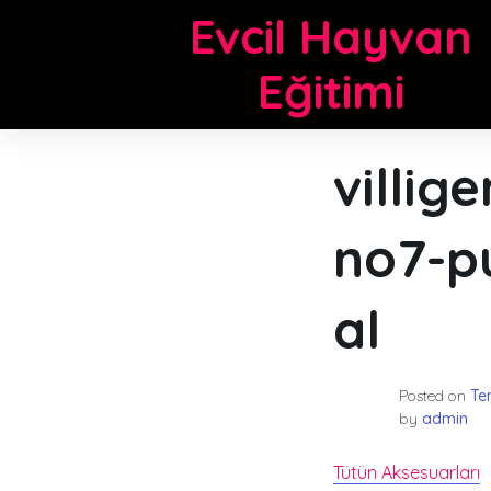
Skip
Evcil Hayvan
to
content
Eğitimi
villi
no7-pu
al
Posted on
Te
by
admin
Tütün Aksesuarları