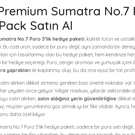
r Premium Sumatra No.7
 Pack Satın Al
umatra No.7 Puro 5’lik hediye paketi
, kaliteli tütün ve ustal
or. Bu özel ürün, sadece bir puro değil, aynı zamanda bir dene
unları için tasarlanmış olan bu hediye paketi, hem kendinize h
a bir hediye seçeneği. Puro, zengin aroması ve yumuşak içimi il
ra yaprakları
ile kaplanmış olup, bu da ona eşsiz bir tat profil
atın alırken dikkat etmeniz gereken bazı önemli noktalar var. 
her şeyden önce geliyor. Villiger markası, yıllardır sektördeki d
royu satın alırken,
satın aldığınız yerin güvenilirliğine
dikkat e
z, müşteri yorumlarına göz atmak iyi bir fikir olabilir. Ayrıca, 
onu daha özel kılıyor.
matra No.7 Puro 5’lik hediye paketi, sadece bir puro seti deği
o içmenin keyfini çıkarırken, bu deneyimi paylaşmak da ayrı bi