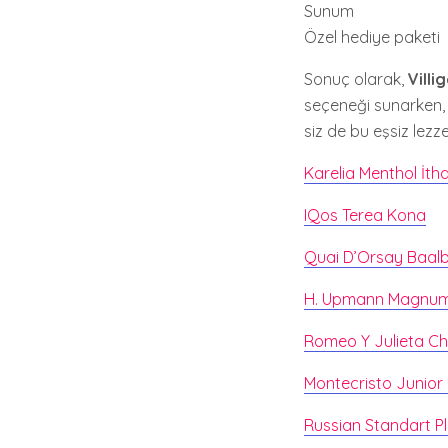
Sunum
Özel hediye paketi
Sonuç olarak,
Villi
seçeneği sunarken, 
siz de bu eşsiz lezz
Karelia Menthol İtha
IQos Terea Kona
Quai D’Orsay Baal
H. Upmann Magnum
Romeo Y Julieta Ch
Montecristo Junior
Russian Standart 