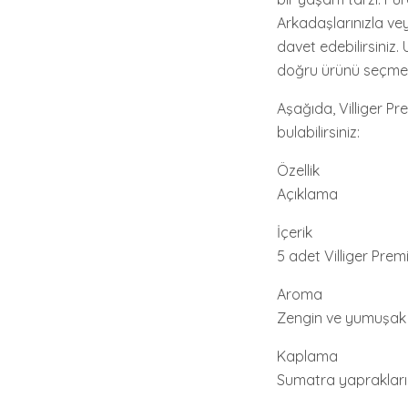
Arkadaşlarınızla vey
davet edebilirsiniz.
doğru ürünü seçmek
Aşağıda, Villiger Pr
bulabilirsiniz:
Özellik
Açıklama
İçerik
5 adet Villiger Pr
Aroma
Zengin ve yumuşak
Kaplama
Sumatra yaprakları