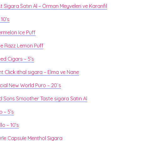
 Sigara Satın Al – Orman Meyveleri ve Karanfil
 10’s
rmelon Ice Puff
ue Razz Lemon Puff
sed Cigars – 5’s
t Click ithal sigara – Elma ve Nane
ial New World Puro – 20´s
d Sons Smoother Taste sigara Satın Al
o – 5’s
llo – 10’s
rle Capsule Menthol Sigara