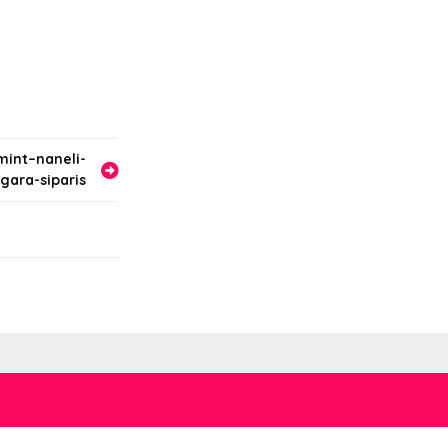
int–naneli-
igara-siparis