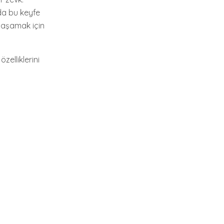
 da bu keyfe
 yaşamak için
zelliklerini