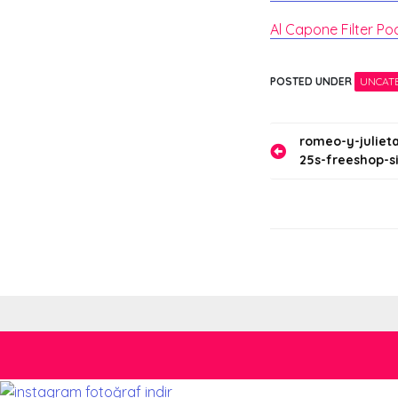
Al Capone Filter Pock
POSTED UNDER
UNCAT
Yazı
romeo-y-juliet
25s-freeshop-si
gezinmes