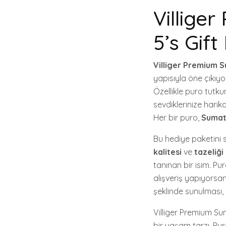
Villige
5’s Gift
Villiger Premium S
yapısıyla öne çıkıy
Özellikle puro tutk
sevdiklerinize harik
Her bir puro,
Sumat
Bu hediye paketini s
kalitesi
ve
tazeliği
tanınan bir isim. Pu
alışveriş yapıyorsanı
şeklinde sunulması, 
Villiger Premium Su
bir yaşam tarzı. Pur