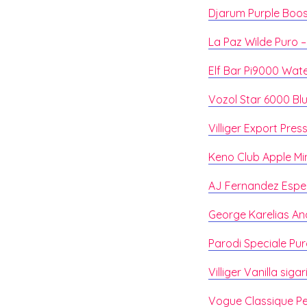
Djarum Purple Boost
La Paz Wilde Puro –
Elf Bar Pi9000 Wate
Vozol Star 6000 Bl
Villiger Export Pres
Keno Club Apple Min
AJ Fernandez Espec
George Karelias An
Parodi Speciale Pur
Villiger Vanilla sigari
Vogue Classique Pe