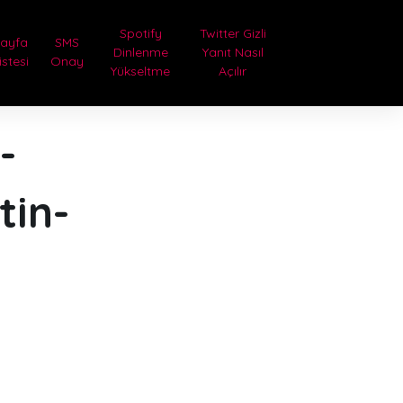
Spotify
Twitter Gizli
Sayfa
SMS
Dinlenme
Yanıt Nasıl
istesi
Onay
Yükseltme
Açılır
-
tin-