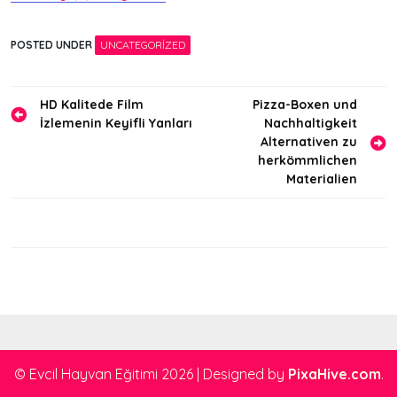
POSTED UNDER
UNCATEGORIZED
Yazı
HD Kalitede Film
Pizza-Boxen und
İzlemenin Keyifli Yanları
Nachhaltigkeit
gezinmesi
Alternativen zu
herkömmlichen
Materialien
© Evcil Hayvan Eğitimi 2026
|
Designed by
PixaHive.com
.