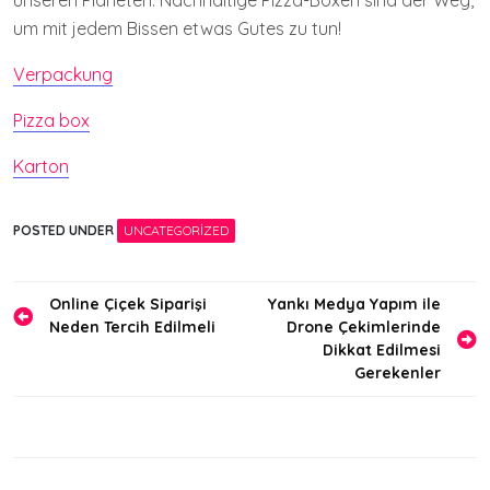
unseren Planeten. Nachhaltige Pizza-Boxen sind der Weg,
um mit jedem Bissen etwas Gutes zu tun!
Verpackung
Pizza box
Karton
POSTED UNDER
UNCATEGORIZED
Yazı
Online Çiçek Siparişi
Yankı Medya Yapım ile
Neden Tercih Edilmeli
Drone Çekimlerinde
gezinmesi
Dikkat Edilmesi
Gerekenler